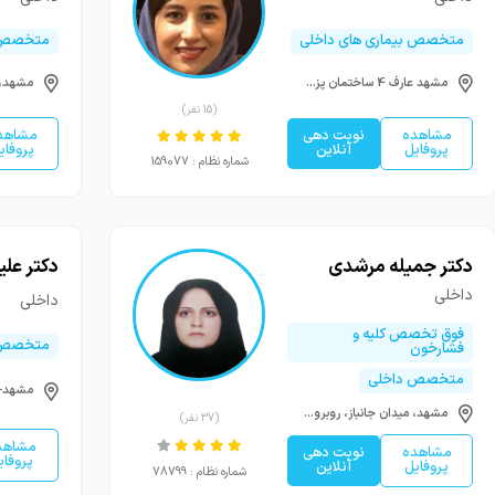
متخصص بیماری های داخلی
متخصص 
مشهد عارف 4 ساختمان پزشکان جهان
(15 نفر)
مشاهده
نوبت دهی
مشاهد
پروفایل
آنلاین
پروفای
شماره نظام : 159077
دکتر جمیله مرشدی
دکتر عل
داخلی
داخلی
فوق تخصص کلیه و
متخصص 
فشارخون
متخصص داخلی
مشهد، میدان جانباز، روبروی درمانگاه شهید شوریده
(37 نفر)
مشاهد
مشاهده
نوبت دهی
پروفای
پروفایل
آنلاین
شماره نظام : 78799