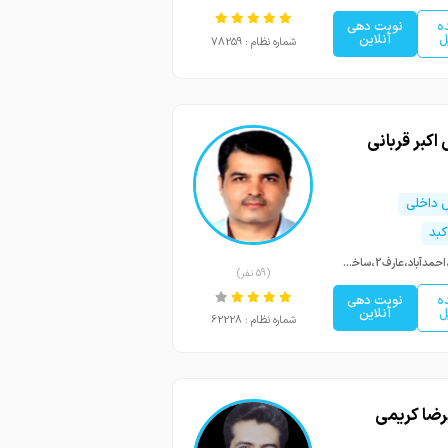
ه
نوبت دهی
ل
آنلاین
شماره نظام : 78259
 اکبر قربانی
داخلی
کبد
مشهد،احمدآباد،عارف2،ساختمان سماء،طبقه دوم
(59 نفر)
ه
نوبت دهی
ل
آنلاین
شماره نظام : 62228
رضا کریمی