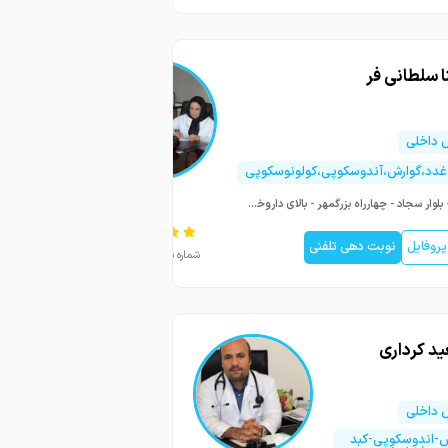
ا سلطانی فر
داخلی
غدد،گوارش،آندوسکوپی،کولونوسکوپی
مشهد- بلوار سجاد - چهارراه بزرگمهر - بالای داروخانه مدیکال - واحد 201
(12 نفر)
روفایل
نوبت دهی تلفنی
شماره نظام : 55040
ید کرداری
داخلی
ش-اندوسکوپی-کبد