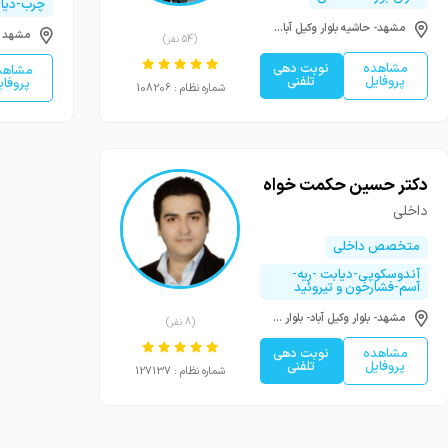
چرب-دیا
مشهد- حاشیه بلوار وکیل آباد - بین 16 و 18 (هاشمیه و هنرستان) - ساختمان پزشکان رازی - طبقه فوقانی داروخانه شبانه روزی دکتر نظری تولایی
(54 نفر)
مشاهده
نوبت دهی
مشاهد
پروفایل
تلفنی
پروفای
شماره نظام : 108206
دکتر حسین حکمت خواه
داخلی
متخصص داخلی
آندوسکوپی-دیابت -ریه-
آسم-فشارخون و تیروئید
مشهد- بلوار وکیل آباد- بلوار کوثر -میدان کوثر -جنب داروخانه شبانه روزی
(8 نفر)
مشاهده
نوبت دهی
پروفایل
تلفنی
شماره نظام : 127137