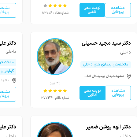
مشاهده
نوبت دهی
مشاهد
پروفایل
تلفنی
پروفای
شماره نظام : 83006
دکتر سید مجید حسینی
دکتر علی
داخلی
داخلی
متخصص 
متخصص بیماری های داخلی
گوارش و 
مشهد،میدان بیمارستان امام رضا،ابن سینا یک،ساختمان کیمیا
(32 نفر)
مشاهده
نوبت دهی
مشاهد
پروفایل
آنلاین
پروفای
شماره نظام : 37744
دکتر الهه روشن ضمیر
دکتر علی
داخلی
داخلی