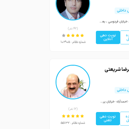
داخلی
مشهد، خیابان فردوسی ، بعد از فردوسی ۱۳ ساختمان پزشکان شهیر پلاک ۱۶۷
(42 نفر)
ه
نوبت دهی
ل
آنلاین
شماره نظام : 102905
یرضا شریعتی
داخلی
مشهد- احمدآباد- خیابان پرستار- نبش پرستار یک-ساختمان سپهرپارسیان
(12 نفر)
ه
نوبت دهی
ل
تلفنی
شماره نظام : 55132