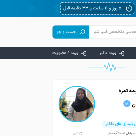
جست و جو
ورود دکتر
ورود / عضویت
مه ثمره
ن
یماری های داخلی
مشهد ،خیابان احمدآباد،عارف 2،ساختمان پزشکی فارابی،پلاک9،طبقه همکف
(23 نفر)