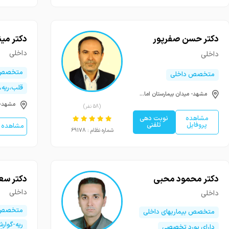
دکتر حسن صفرپور
دکتر مین
داخلی
داخلی
متخصص 
متخصص داخلی
قلب،ریه،
مشهد- میدان بیمارستان امام رضا - ساختمان آفتاب - طبقه اول - واحد 2
(58 نفر)
مشاهده
نوبت دهی
پروفایل
تلفنی
مشاهده پ
شماره نظام : 69178
دکتر محمود محبی
دکتر سع
داخلی
داخلی
متخصص 
متخصص بیماریهای داخلی
ریه-گوار
دارای بورد تخصصی