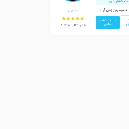
بت-فشار خون
مشهد -حاشیه بلوار وکیل آباد - قبل از تقاطع دانشجو - جنب داروخانه شبانه روزی دکتر مدهوشی - طبقه بالای آزمایشگاه امید
(13 نفر)
ه
نوبت دهی
ل
تلفنی
شماره نظام : 82728