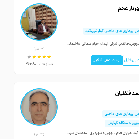
هریار عجم
بیماری های داخلی,گوارشی,کبد
گنبدکاووس،طالقانی شرقی،ابتدای خیام شمالی،ساختمان پزشکان پارسه،طبقه اول
(23 نفر)
پروفایل
نوبت دهی آنلاین
شماره نظام : 46360
مد فلفلیان
بیماری های داخلی
وپی دستگاه گوارش
نجف آباد، خیابان امام ، چهارراه شهرداری، ساختمان سرای سلامت، طبقه چهارم
(12 نفر)