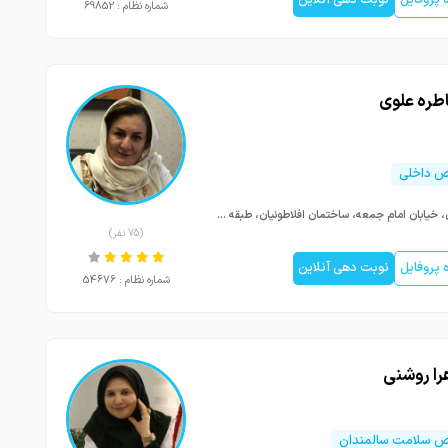
شماره نظام : 69852
اطره علوی
 داخلی
کرمان، خیابان امام جمعه، ساختمان افلاطونیان، طبقه سوم، کلینیک دیابت دال
(75 نفر)
پروفایل
نوبت دهی آنلاین
شماره نظام : 54676
را روشنی
سلامت سالمندان