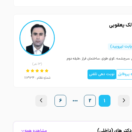
الک یعقوبی
ابت تیرویید)
ل ،سرچشمه ،کوی طوی ،ساختمان فراز ،طبقه دوم
(13 نفر)
پروفایل
نوبت دهی تلفنی
شماره نظام : 112934
6
2
1
دکتر های (داخلی)
مشاهده همه