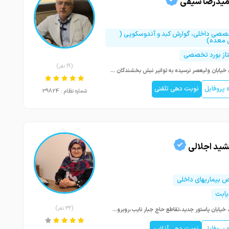
میدرضا سیفی
صصی داخلی، گوارش کبد و آندوسکوپی (
 معده)
تاز بورد تخصصی
(19 نفر)
تهران خیابان ولیعصر نرسیده به توانیر نبش بخشندگان مدیکو سنتر طبقه پنجم واحد ۵۰۱
پروفایل
نوبت دهی تلفنی
شماره نظام : 39824
شید اجلالی
بیماریهای داخلی
یابت
(32 نفر)
تبریز، خیابان پاستور جدید،تقاطع حاج جبار نایب،روبروی بانک رفاه،ساختمان شریف،طبقه دوم
پروفایل
نوبت دهی آنلاین