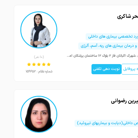
حر شاکری
ورد تخصصی بیماری های داخلی
و درمان بیماری های ریه، آسم، آلرژی
تهران ،شهرک اکباتان فاز ۲ بلوک ۱۲ ساختمان پزشکان اعجاز
(10 نفر)
پروفایل
نوبت دهی تلفنی
شماره نظام : 159652
یرین رضوانی
اخلی(دیابت و بیماریهای تیروئید)