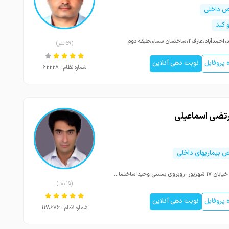
 داخلی
 کبد
باد،عارف2،ساختمان سماء،طبقه دوم
(59 نفر)
پروفایل
نوبت دهی آنلاین
شماره نظام : 62228
رتضی اسماعیلی
بیماریهای داخلی
تبریز خیابان 17 شهریور -روبروی بستنی وحید-ساختمان زکریای رازی -طبقه 5 -واحد 4
(15 نفر)
پروفایل
نوبت دهی آنلاین
شماره نظام : 128676