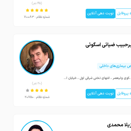
(45 نفر)
پروفایل
نوبت دهی آنلاین
شماره نظام : 70083
یرحبیب ضیائی اسگوئی
بیماری‌های داخلی
تبریز ،کوی ولیعصر ، انتهای تختی شرقی اول ، خیابان استاندارد ، کلینیک مهتاب
(20 نفر)
پروفایل
نوبت دهی آنلاین
شماره نظام : 20750
زیلا محمدی