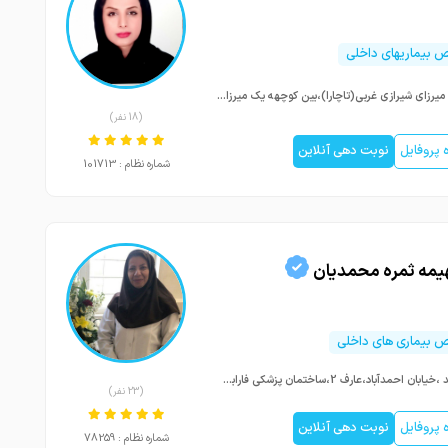
بیماریهای داخلی
شیراز میرزای شیرازی غربی(تاچارا)،بین کوچهه یک میرزای شیرازی و شهید حیدری،ساختمان لاویج،طبقه چهار،واحد۱۰
(18 نفر)
پروفایل
نوبت دهی آنلاین
شماره نظام : 101713
هيمه ثمره محمديان
بیماری های داخلی
مشهد ،خیابان احمدآباد،عارف 2،ساختمان پزشکی فارابی،پلاک9،طبقه همکف
(23 نفر)
پروفایل
نوبت دهی آنلاین
شماره نظام : 78259