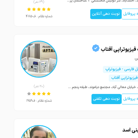
مشهد، احمدآباد، سر دونبش محتشمی 2 ،ساختمان پزشکان 60
(39 نفر)
پروفایل
نوبت دهی آنلاین
شماره نظام : ف-485
فیزیوتراپی آفتاب
ی
ل فارسی - فیزیوتراپ
فیزیوتراپی آفتاب
(20 نفر)
شیراز، خیابان معالی آباد، مجتمع دیاموند، طبقه پنجم واحد 501
پروفایل
نوبت دهی تلفنی
شماره نظام : ف1959
نی اسد