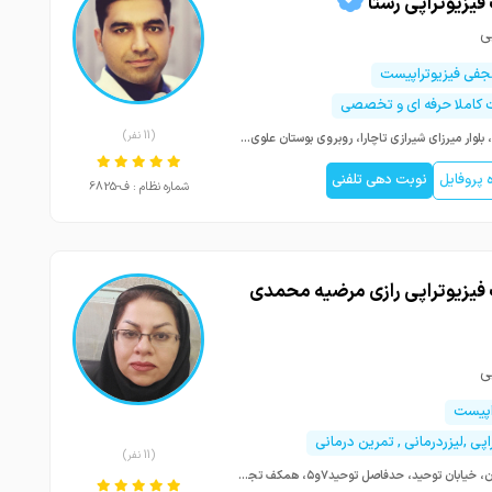
فیزیوتراپی رستا
ی
جفی فیزیوتراپیست
 کاملا حرفه ای و تخصصی
(11 نفر)
شیراز، بلوار میرزای شیرازی تاچارا، روبروی بوستان علوی، پلاک ۷۳، جنب بانک پارسیان
پروفایل
نوبت دهی تلفنی
شماره نظام : ف-6825
 فیزیوتراپی رازی مرضیه محمدی
ی
اپیست
اپی ,لیزردرمانی , تمرین درمانی
(11 نفر)
زاهدان، خیابان توحید، حدفاصل توحید۷و۵، همکف تجاری