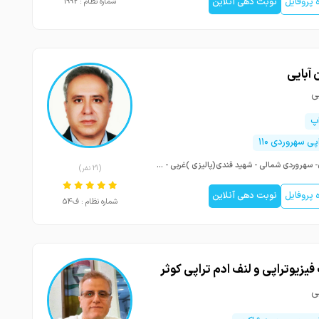
پروفایل
نوبت دهی آنلاین
شماره نظام : 1992
آبایی
ی
اپ
پی سهروردی ۱۱۰
تهران- سهروردی شمالی - شهید قندی(پالیزی )غربی - کوچه سوم - پلاک 2 - طبقه همکف
(21 نفر)
پروفایل
نوبت دهی آنلاین
شماره نظام : ف54
فیزیوتراپی و لنف ادم تراپی کوثر
ی