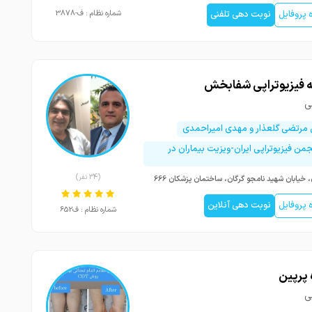
پروفایل
نوبت دهی تلفنی
شماره نظام : ف-3878
فیزیوتراپی شفابخش
ی
رتضی گلعذار و مهدی امیراحمدی
من فیزیوتراپی ایران-ویزیت بیماران در
(34 نفر)
، خیابان شهید نامجو گرگان، ساختمان پزشکان 666
پروفایل
نوبت دهی آنلاین
شماره نظام : ف652
پرپین
ی