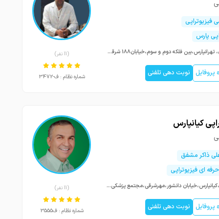
ی
ی فیزیوتراپی
اپی پارس
تهران، تهرانپارس،بین فلکه دوم و سوم،خیابان188 شرقی(رحمانِی)پلاک122،ساختمان پزشکان پارس
(11 نفر)
پروفایل
نوبت دهی تلفنی
شماره نظام : ف-3472
اپی کیانپارس
ی
ی ذاکر مشفق
حرفه ای فیزیوتراپی
اهواز،کیانپارس،خیابان دانشور،مهرشرقی،مجتمع پزشکی مهر،طبقه 3،روبروی سازمان تامین اجتماعی
(11 نفر)
پروفایل
نوبت دهی تلفنی
شماره نظام : ف3555