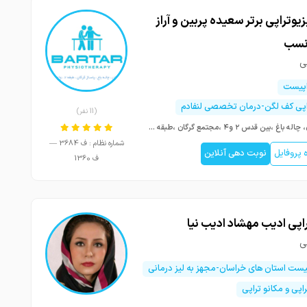
زیوتراپی برتر سعیده پربین و آراز
نسب
ی
اپیست
اپی کف لگن-درمان تخصصی لنفادم
(11 نفر)
گرگان، چاله باغ ،بین قدس ۲ و۴ ،مجتمع گرگان ،طبقه دوم ،واحد ۵، فیزیوتراپی برتر
شماره نظام : ف 3684 —
پروفایل
نوبت دهی آنلاین
ف 1360
اپی ادیب مهشاد ادیب نیا
ی
پیست استان های خراسان-مجهز به لیز درمانی
راپی و مکانو تراپی