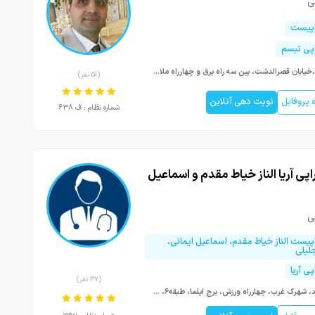
ی
اپیست
اپی تبسم
شیراز،خیابان قصرالدشت، بین سه راه برق و چهارراه ملاصدرا، انتهار کوچه25، تامین اجتماعی، پلاک482
(51 نفر)
پروفایل
نوبت دهی آنلاین
شماره نظام : ف 638
اپی آریا الناز خیاط مقدم و اسماعیل
ی
اپیست الناز خیاط مقدم، اسماعیل ایمانی،
لیلی
پی آریا
(37 نفر)
مشهد، شهرک غرب، چهارراه ورزش، برج ایلما، طبقه6، واحد606