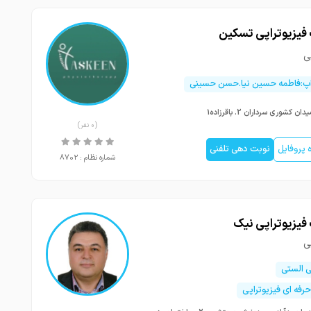
 فیزیوتراپی تسکین
ی
اپ:فاطمه حسین نیا.حسن حسینی
دان کشوری سرداران 2. باقرزاده1
(0 نفر)
پروفایل
نوبت دهی تلفنی
شماره نظام : 8702
فیزیوتراپی نیک
ی
ی الستی
حرفه ای فیزیوتراپی