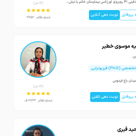
مشهدقرنی ۴۱ روبروی اورژانس بیمارستان خاتم یا نبش واحدی ۲ پلاک یک ساختمان پزشکان نگاه طبقه دوم
(12 نفر)
پروفایل
نوبت دهی آنلاین
شماره نظام : 2752
قیه موسوی خطیر
ی
 (PH.D) فیزیوتراپی
میدان باغ فردوس
(17 نفر)
پروفایل
نوبت دهی تلفنی
شماره نظام : 2766-ف
ید قیری