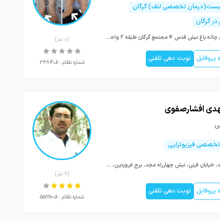
اپیست(درمان تخصصی لنف) گرگان
 در گرگان
گرگان چاله باغ نبش قدس 4 مجتمع گرگان طبقه 2 واحد5
(0 نفر)
پروفایل
نوبت دهی تلفنی
شماره نظام : ف3684
هدی افشارصفوی
ی
تخصصی فیزیوتراپی
مشهد، خیابان قرنی، نبش چهارراه مجد، برج فروردین، طبقه پنجم، واحد 506، فیزیوتراپی سلام
(7 نفر)
پروفایل
نوبت دهی تلفنی
شماره نظام : ف-5525