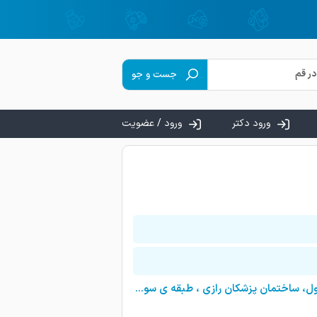
جست و جو
ورود دکتر
ورود / عضویت
قم,میدان سعیدی، ابتدای خیابان هفت تیر(حاج زینل)، انتهای کوچه ی اول، ساختمان پزشکان رازی ، طبقه ی سوم ، واحد ۱۱