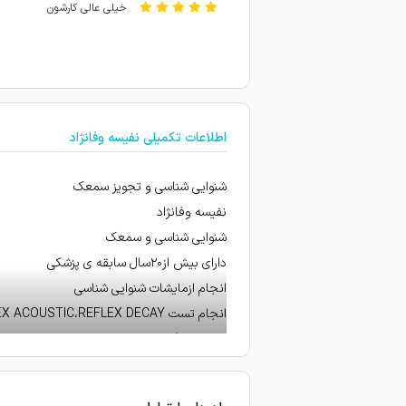
خیلی عالی کارشون
بسیار عالی با دانش
خوب بودن
امتیاز درج شده است
اطلاعات تکمیلی نفیسه وفانژاد
امتیاز درج شده است
امتیاز درج شده است
شنوایی شناسی و تجویز سمعک
نفیسه وفانژاد
شنوایی شناسی و سمعک
دارای بیش از۲۰سال سابقه ی پزشکی
انجام ازمایشات شنوایی شناسی
انجام تست PTA،IA,SRT ،SDS,REFLEX ACOUSTIC،REFLEX DECAY
انجام نوارگوش
ارزیابی صدای گوش و وزوز گوش و توانبخش
انجام مانور جهت رفع سرگیجه