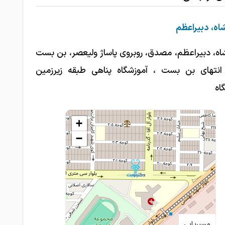
اه، دبیراعظم
اه، دبیراعظم، مصدق، روبروی پاساژ ولیعصر، بن بست
۲، انتهای بن بست ، آموزشگاه پناهی طبقه زیرزمین
اه
+
−
مسیریابی