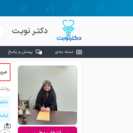
دکتـر نوبـت
دسته بندی
پرسش و پاسخ
مری
روانش
دانش
ارشد 