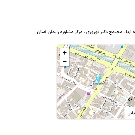
داری ی مدت تحت نظرشون بودم
ه آریا ، مجتمع دکتر نوروزی ، مرکز مشاوره زایمان آسان
+
−
ان:
ت - ارتش پارس - امامی
ابی