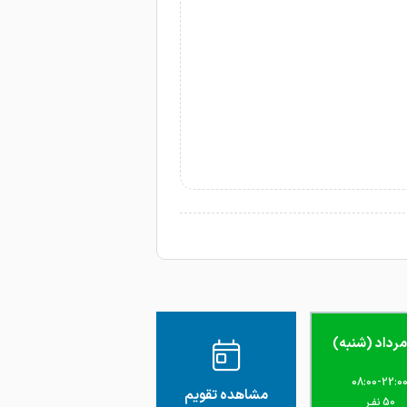
08:00-22:0
مشاهده تقویم
50 نفـر