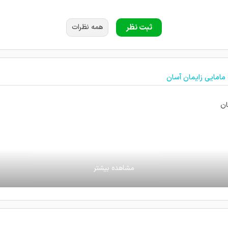
ی کم کردن و ازشون ممنونم
ثبت نظر
همه نظرات
گرفتم خدا خیرشون بده مطالبشون خیلی بدردم خورد
 مامایی زایمان آسان
اشتم
ان
نظرشون هستم و کاملا راضی ام
ون حرفه ای عمل میکنن
و تا بچه هامو پیش ایشون زایمان کردم