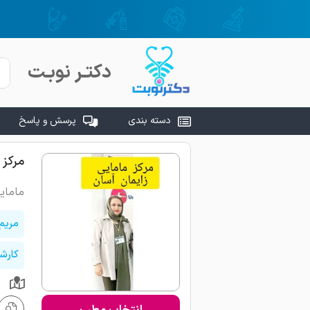
دکتـر نوبـت
دسته بندی
پرسش و پاسخ
مرکز 
مامای
مریم
کارش