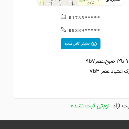
*****01735
*****09389
نمایش کامل شماره
۹
ک اعتیاد عصر ۳تا۷
بت آزاد
نوبتی ثبت نشده