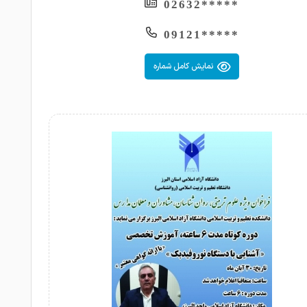
*****02632
*****09121
نمایش کامل شماره