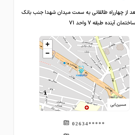
د از چهارراه طالقانی به سمت میدان شهدا جنب بانک
ختمان آینده طبقه 7 واحد 71
+
−
مسیریابی
*****02634