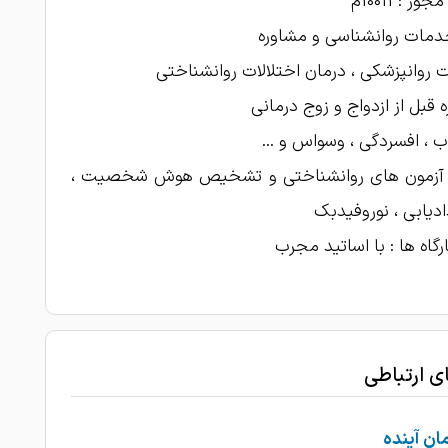
ز : 10011م
1403-10-15
درمان شدم استرس داشتم
خدمات روانشناسی و مشاوره
1403-10-14
بهترین مشاور کرج
روانپزشکی ، درمان اختلالات روانشناختی
1403-10-14
امتیاز درج شده است
 قبل از ازدواج و زوج درمانی
1403-10-13
ممنونم از راهنمایی آقای دکتر
 ، افسردگی ، وسواس و ...
1403-10-11
عالی بود
 آزمون های روانشناختی و تشخیص هوش شخصیت ،
دیابی ، نوروفیدبک
ارگاه ها : با اساتید مجرب
ای ارتباطی
ن آینده