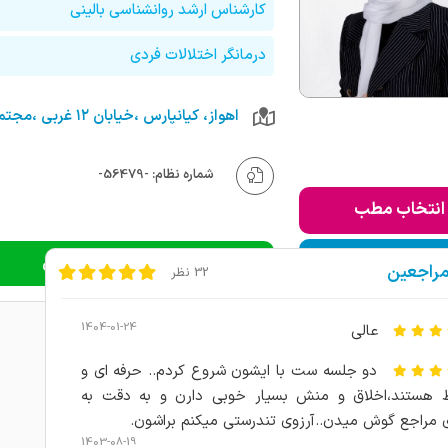
کارشناس ارشد روانشناسی بالینی
درمانگر اختلالات فردی
شماره نظام: -56479-
انتخاب مطب
ودن به لیست من
دریافت نوبت اینترنتی
مراجعین
32 نظر
1404-01-24
عالی
دو جلسه ست با ایشون شروع کردم.. حرفه ای و
 هستند،اخلاق و منش بسیار خوبی دارن و به دقت به
 مراجع گوش میدن..آرزوی تندرستی میکنم براشون.
1403-08-19