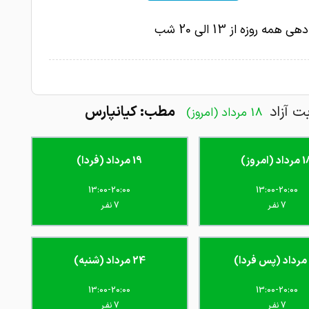
1403-08-06
همه روزه از 13 الی 20 شب
1403-08-06
علت مراجعه: وسواس و فكر زياد
1403-08-06
امتیاز درج شده است
سلام بنده نزدیک ۵ سال درگیر استرس و فوبیا
بارها و به دفعات زیاد نزد دکترهای زیادی در این خصوص
بت آزاد
مطب: کیانپارس
18 مرداد (امروز)
و نتیجه درست و حسابی نگرفتم اما اولین جلسه که با دکتر
رام تمام شد به شدت احساس رضایت و حال خوب بهم
اد و طی چهار جلسه تمام مشکلاتی که من تو این مدت
اد (امروز)
19 مرداد (فردا)
م برطرف شد نمیدونم چجوری تشکر کنم اما امیدوارم
1403-07-29
 سالم و تندرست باشند
13:00-20:00
13:00-20:00
7 نفـر
7 نفـر
با صبوری به حرفهای ما گوش دادن وجدان کاری
 ایشان و راهکار عالی که به ما پیشنهاد دادن خیلی خوب و
1403-07-29
و راهگشا بود
24 مرداد (شنبه)
1403-05-24
امتیاز درج شده است
13:00-20:00
13:00-20:00
1403-05-03
آدم خیلی خوبی هستن
7 نفـر
7 نفـر