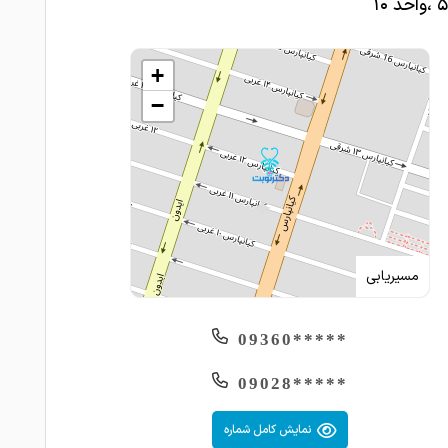
‌توانست ترک کنه ولی با کمک داروهای خانم دکتر بدون درد
شکر تونست ترک کنه ب زندگی مون برگرده و اخلاق خانم
1403-08-08
عالیه مهربونن ممنونم ازشون
+
1403-08-08
امتیاز درج شده است
−
دکتر بسیار مهربون و با حوصله و کاربلد هستندو
خصص و آگاهی بالاشون تونستن مشکل استرس شدیدمو
1403-08-07
 کنند ،من خیلیییییی ازشون راضی هستم
ممنونم ازتون وجود شما به من ارامش داد خیلی
به صحبتهای من گوش کردید و با راهنماییهای خوبتون
ه من رو به زندگی تغییر دادید سبب شدید من از تصمیم
مسیریابی
ه خودم منصرف بشم و بیشتر به خودم اهمیت بدم
1403-08-06
*****09360
خیلی راحت تونستم با دکتر ارتباط برقرار کنم با
 کلا بار اولم بود میومدم مشاوره حتی در جلسه اول جواب
*****09028
ز سوالامو گرفتم و قطعا جلساتمو باهاشون ادامه میدم
نمایش کامل شماره
 کنم که خیلی خوش برخورد، باسواد و امروزی بودن