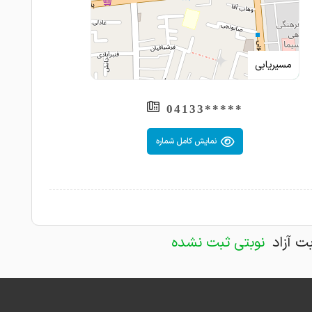
مسیریابی
*****04133
نمایش کامل شماره
بت آزاد
نوبتی ثبت نشده