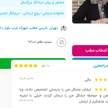
مشاور و روان درمانگر بزرگسال
خانواده درمانی -زوج درمانی - درمانگر جنس
شماره نظام: 9308
انتخاب مطب
ودن به لیست من
دریافت نوبت تلفنی
مراجعین
10 نظر
1404-08-29
عالی
ایشان مشکل من را بدرستی تشخیص دادند وبا
 و حوصله مشکل من را درمان کردند خیلی با تجربه
1403-07-27
 متشکرم از ایشان