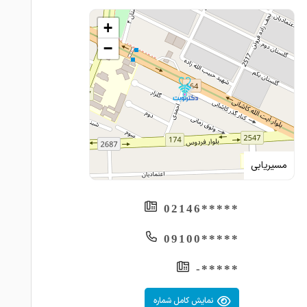
+
−
مسیریابی
*****02146
*****09100
*****-
نمایش کامل شماره