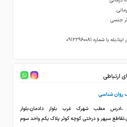
ه درمانی
1403-05-10
امتیاز درج شده است
مانی
گر جنسی
تا،بله با شماره 09122960081
ای ارتباطی
ک روان شناسی
 ،ادرس مطب شهرک غرب بلوار دادمان،بلوار
تقاطع سپهر و درختی کوچه کوثر پلاک یکم واحد سوم