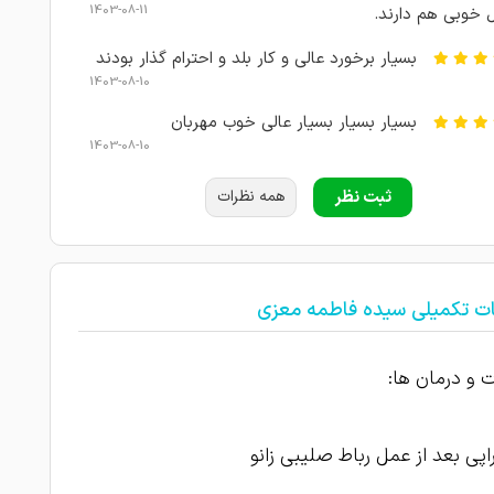
1403-08-11
 خوبی هم دارند.
بسیار برخورد عالی و کار بلد و احترام گذار بودند
1403-08-10
بسیار بسیار بسیار عالی خوب مهربان
1403-08-10
1403-08-09
امتیاز درج شده است
ثبت نظر
همه نظرات
1403-08-09
خار پاشنه
1403-08-08
تیم قوی متخصصی دارن
ات تکمیلی سیده فاطمه معزی
1403-08-08
امتیاز درج شده است
درود، خیلی سریع نوبت و پیگیری های درمان
و درمان ها:
 شد و خیلی باسواد و تخصص بالایی هستند و
1403-08-06
راپی بعد از عمل رباط صلیبی زانو