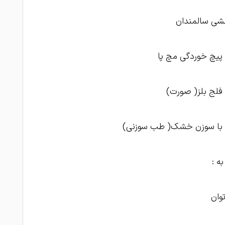
شی سالمندان
پیچ خوردگی مچ پا
فلج بلز( صورت)
 با سوزن خشک( طب سوزنی)
ه :
توان