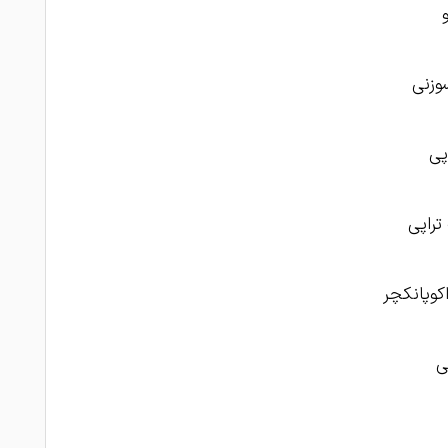
زنی
پی
راپی
اکوپانکچر
ی