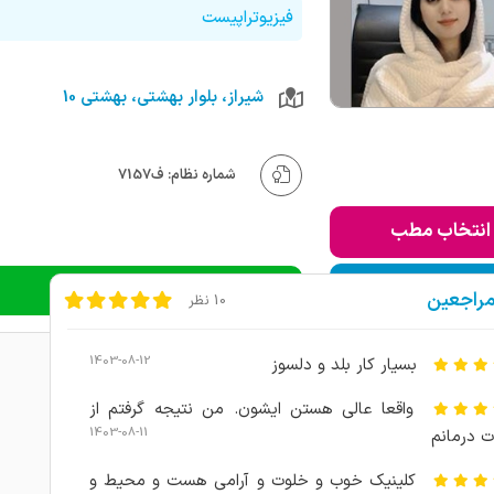
فیزیوتراپیست
شیراز، بلوار بهشتی، بهشتی 10
شماره نظام: ف7157
انتخاب مطب
ودن به لیست من
دریافت نوبت تلفنی
مراجعین
10 نظر
1403-08-12
بسیار کار بلد و دلسوز
واقعا عالی هستن ایشون. من نتیجه گرفتم از
1403-08-11
 درمانم
کلینیک خوب و خلوت و آرامی هست و محیط و