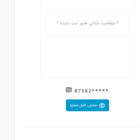
* موقعیت مکانی هنوز ثبت نشده *
*****07162
نمایش کامل شماره