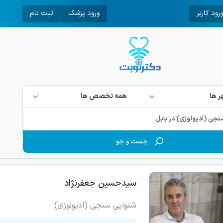
رود کاربر
ورود پزشک
ثبت نام
 ها
همه تخصص ها
جست و جو
سیدحسین جعفرنژاد
شنوایی سنجی (ادیولوژی)