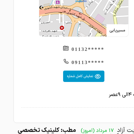
1402-06-22
خوب بود
مسیریابی
*****01132
*****09113
نمایش کامل شماره
صر
بت آزاد
مطب: کلینیک تخصصی
17 مرداد (امروز)