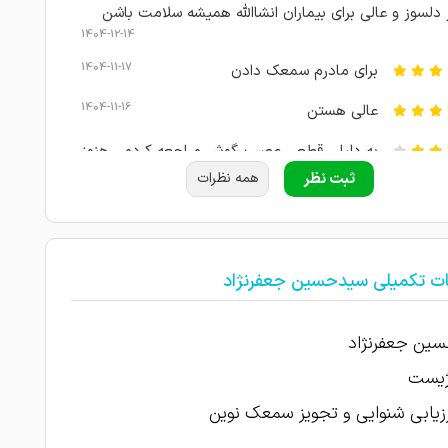
 دلسوز و عالی برای بیماران انشاالله همیشه سلامت باشن
1404-12-14
1404-11-17
برای مادرم سمعک دادن
1404-11-16
عالی هستن
به دلیلی قطعی عصب گوش مراجعه کردم ، هنوز
ل بررسی هستم و تجویز پزشک را انجام نداده ام بنابراین از
ثبت نظر
همه نظرات
1404-10-08
رمان هنوز نمی توانم نظری بدهم .
1404-06-27
با حوصله ودقیق
ات تکمیلی سیدحسین جعفرنژاد
پزشک محترم و برای بیماراشون وقت میزارن و
1404-05-23
قائلند
ین جعفرنژاد
1404-05-15
امتیاز درج شده است
ژیست
1404-01-22
خوب و عالی بودند
رزیابی شنوایی و تجویز سمعک نوین
بسیار خوش اخلاق و کار بلد و کار بیمار رو راه
1403-07-17