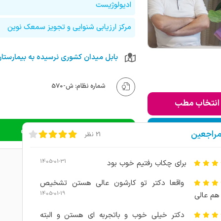
ادیولوژیست
مرکز ارزیابی شنوایی و تجویز سمعک نوین
شماره نظام: ش-570
انتخاب مطب
ودن به لیست من
دریافت نوبت اینترنتی
مراجعین
21 نظر
1405-01-31
برای چکاب رفتیم خوب بود
واقعا دکتر تو کارشون عالی هستن تشخیص
1405-01-19
م عالی
دکتر خیلی خوب و باتجربه ای هستن و البته