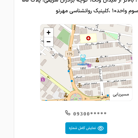
تهران ، بالاتر از میدان ونک، کوچه برادران شریفی، پلاک ۵۵
 ،کلینیک روانشناسی مهرنو
+
−
مسیریابی
*****09300
نمایش کامل شماره