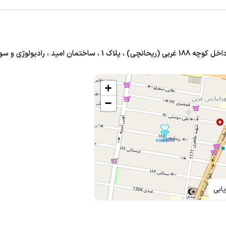
 رادیولوژی و سونوگرافی شرق
+
−
جیتال ( ساده و
ابی