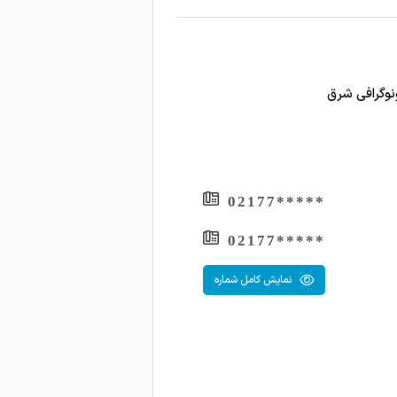
*****02177
*****02177
نمایش کامل شماره