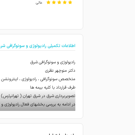
عالی
عال
خیلی عالی بخصوص خانم دکت
5عالی
اطلاعات تکمیلی رادیولوژی و سونوگرافی شر
عالی
عالی
رادیولوژی و سونوگرافی شرق
بسیار عالی
دکتر منوچهر نظری
دقت وتشخیص عالی
متخصص سونوگرافی ، رادیولوژی ، اینترونشن
طرف قرارداد با کلیه بیمه ها
عالی از بهترین مجموعه ها سون
تصویربرداری شرق در شرق تهران ( تهرانپارس) قر
دقت بالا
در ادامه به بررسی بخشهای فعال رادیولوژی و 
بسیار پزشکان حاذق و با حوصل
خواهیم پرداخت
بخشهای :
خیلی عالی بهتر مجموعه تهرا
سونوگرافی
خیلی خوب واز بهترین سونوگرا