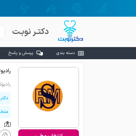
دکتـر نوبـت
دسته بندی
پرسش و پاسخ
رادیو
رادیول
دکتر
متخص