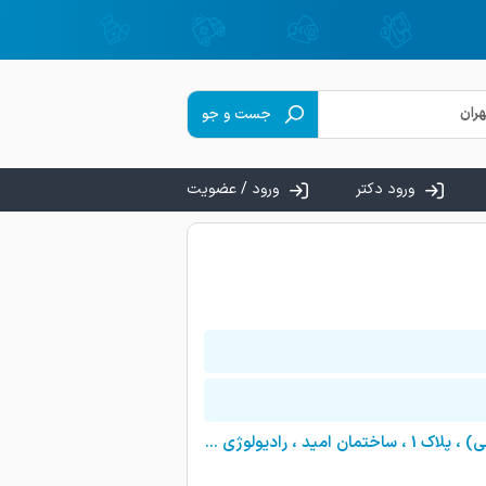
جست و جو
ورود دکتر
ورود / عضویت
تهران ، تهرانپارس ، بین فلکه دوم و سوم، داخل کوچه 188 غربی (ریحانچی) ، پلاک 1 ، ساختمان امید ، رادیولوژی و سونوگرافی شرق