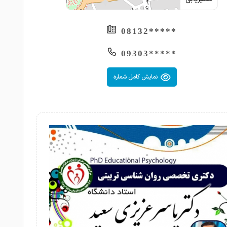
*****08132
*****09303
نمایش کامل شماره