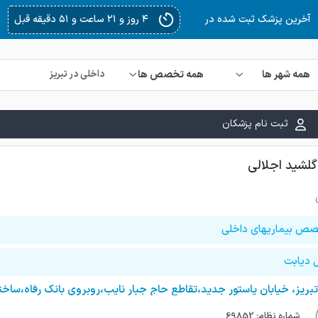
۴ روز و ۲۱ ساعت و ۵۱ دقیقه قبل
آخرین پزشک ثبت شده در
همه شهر ها
همه تخصص ها
ثبت نام پزشکان
گلشید اجلالی
ص بیماریهای داخلی
ل دیابت
تبریز، خیابان پاستور جدید،تقاطع حاج جبار نایب،روبروی بانک رفاه،سا
شماره نظام: 69852