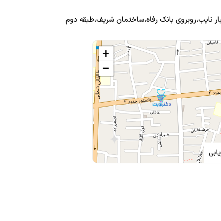
ار نایب،روبروی بانک رفاه،ساختمان شریف،طبقه دوم
ق
+
−
بودم تشخیص وطبات عالی بود
ابی
ردم عالی بودند خیلی بهترم