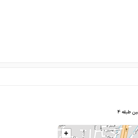
ن طبقه 4
+