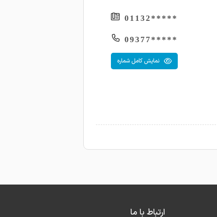
*****01132
*****09377
نمایش کامل شماره
ارتباط با ما