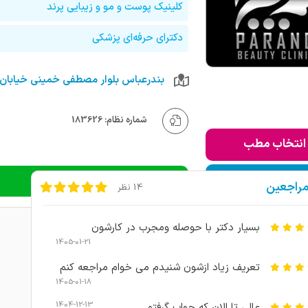
کلینیک پوست و مو و زیبایی پرند
دکترای حرفه‌ای پزشکی
شماره نظام: 183626
انتخاب مطب
ودن به لیست من
دریافت نوبت تلفنی
مراجعین
14 نظر
بسیار دکتر با حوصله ومجرب در کارشون
1405-01-21
تعریف زیاد ازشون شنیدم می خوام مراجعه کنم
1405-01-18
1404-12-13
عالی تا الان که جواب گرفتم