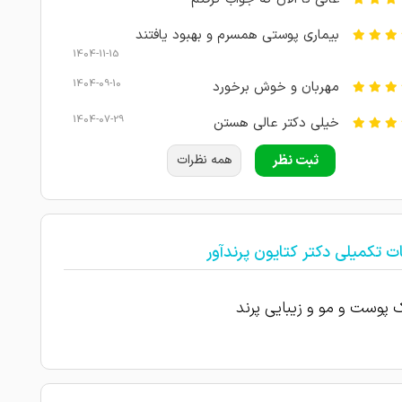
بیماری پوستی همسرم و بهبود یافتند
1404-11-15
1404-09-10
مهربان و خوش برخورد
1404-07-29
خیلی دکتر عالی هستن
مشکل پوستی داشتم چندتا دکتر دیگه رفتم
ثبت نظر
همه نظرات
ص ندادن ولی ایشون تشخیص دادن و دارو نوشتن رو به
1404-07-10
ی ام
کارخانم دکتر فوق العادست اخلاق حرفه ای
ت تکمیلی دکتر کتایون پرندآور
1404-01-20
1403-12-25
راضی بودم
 پوست و مو و زیبایی پرند
1403-12-25
امتیاز درج شده است
1403-12-24
کلینیک تمیزی بود
1403-12-22
امتیاز درج شده است