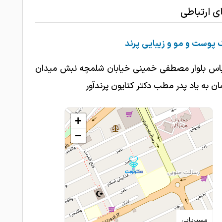
ای ارتباطی
1403-12-22
عالی بود
1403-12-13
امتیاز درج شده است
 پوست و مو و زیبایی پرند
باس بلوار مصطفی خمینی خیابان شلمچه نبش میدان
ن به یاد پدر مطب دکتر کتایون پرندآور
+
−
مسیریابی