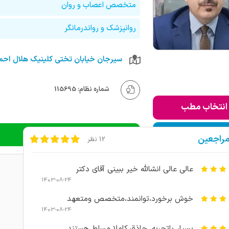
متخصص اعصاب و روان
روانپزشک و رواندرمانگر
شماره نظام: 115695
انتخاب مطب
ودن به لیست من
دریافت نوبت تلفنی
مراجعین
12 نظر
عالی عالی انشالله خیر ببینی آقای دکتر
1403-08-24
خوش برخورد،توانمند،متخصص ومتعهد
1403-08-24
بسیار باتحربه، حاذق.کاملا مسلط هستند