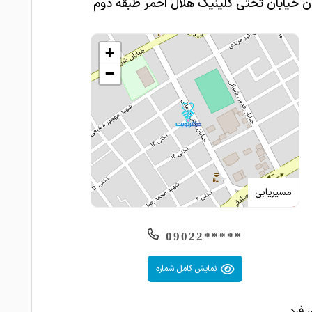
 خیابان تختی کلینیک هلال احمر طبقه دوم
+
−
مسیریابی
*****09022
نمایش کامل شماره
 فرد