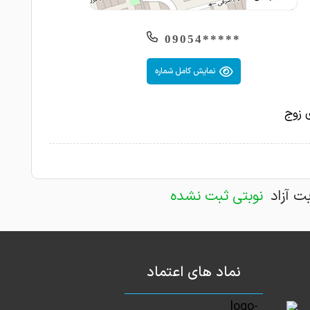
*****09054
نمایش کامل شماره
 زوج
بت آزاد
نوبتی ثبت نشده
نماد های اعتماد