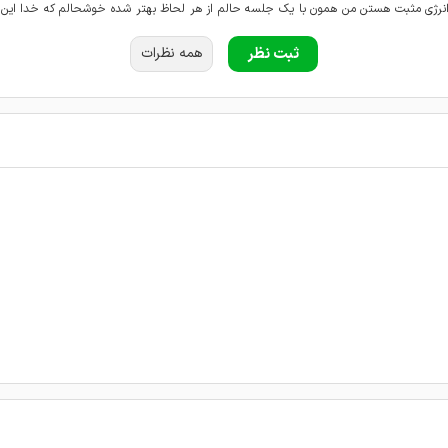
 انرژی مثبت هستن من همون با یک جلسه حالم از هر لحاظ بهتر شده خوشحالم که خدا این ف
ثبت نظر
همه نظرات
له و خوش خلق با معلومات و متخصص
خصص
اسوادهستن ، من افسردگی داشتم حالم خیلی خوبه الان ، جلسه ی هشتم رو سپری کردم‌
 صبور کارشون عالی هستش
 هستن
ادترین