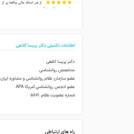
از هر لحاظ عالی واقعا پر از
دارم بی صبرانه منتظر جلسه بعد هستم
خانوم دکتر به شدت با حوص
یک کلام بینظیر باسواد مت
امتیاز درج شده است
اطلاعات تکمیلی دکتر پریسا کلاهی
امتیاز درج شده است
دکتر پریسا کلاهی
خانم دکتر خیلی خوبی خیلی ب
متخصص روانشناسی
پزشک فوق العاده خوش اخلاق
عضو سازمان نظام روانشناسی و مشاوره ایران
امتیاز درج شده است
عضو انجمن روانشناسی آمریکا APA
شماره عضویت نظام: 5871
متخصص، باشخصیت
بسیار دکتر باسواد و مهربونی
بهترین روانشناس ارومیه باسو
راه های ارتباطی