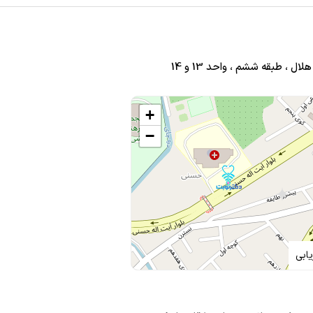
، طبقه ششم ، واحد 13 و 14
+
−
ابی