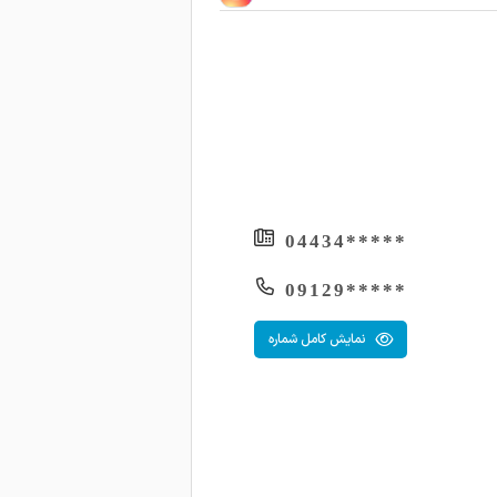
*****04434
*****09129
نمایش کامل شماره