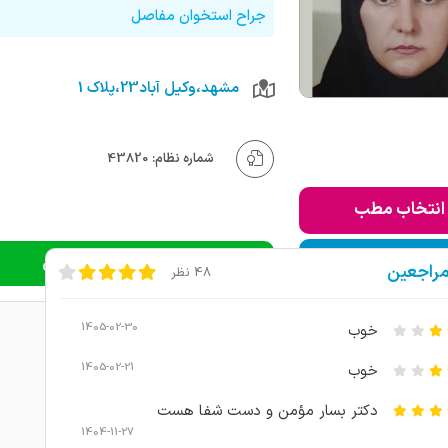
جراح استخوان مفاصل
مشهد،وکیل آباد23،پلاک 1
شماره نظام: 43820
انتخاب مطب
ودن به لیست من
دریافت نوبت اینترنتی
مراجعین
48 نظر
1405-02-30
خوب
1405-02-21
خوب
دکتر بسار مؤمن و دست شفا هست
1404-11-27