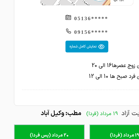
1404-06-17
عالی
ایشان فردی وقت شناس و مجرب و متدین است
*****05136
1404-06-05
ت ایشان را از خدا خواهانیم
*****09156
1404-05-04
در حال درمان شکستگی ترقوه
1404-04-31
نمایش کامل شماره
خوب
1404-04-31
خوب
وج عصرها16 الی 20
برای کمر درد شدید خدمتشون رسیدم . ایشون
رد صبح ها 10 الی 12
امش مشکل اصلی رو توضیح دادند و درمان کردند
1404-04-30
1404-04-23
عالی
1404-04-19
معاینه دقیق
بت آزاد
مطب: وکیل آباد
19 مرداد (فردا)
1404-04-16
عالی
1404-03-13
1 مرداد (فردا)
20 مرداد (پس فردا)
خوب بودن من راضی بودم