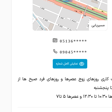
بسیار مهربان و خوشبرخورد و با وجدان هستند .
1402-06-08
رد بیماری توضیح میدهند و پیگیر هستند.
فرزندم عفونت ادراری داشت که الحمدلله خوب
مسیریابی
1402-06-07
عالی هستن، دخترم از بدو تولد تحت نظر
*****05136
1402-06-07
ن هست
*****09045
خیلی خوب و باتجربه ، داروی الکی و اضافی به
1402-06-07
میده
نمایش کامل شماره
بهترین طبابت برای فرزندم که مدتها بود با
1402-06-06
ی آسم درگیر است
 کاری روزهای زوج عصرها و روزهای فرد صبح ها از
سلام دکتر خیلی خوبیه ما با اولین ویزیت نتیجه
ا پنجشنبه
1402-06-06
گرفتیم
عصرها ۵ تا۷
خیلی دکتر خوب و باسوادیه، خیلی قشنگ درد
1402-06-06
رو تشخیص میده