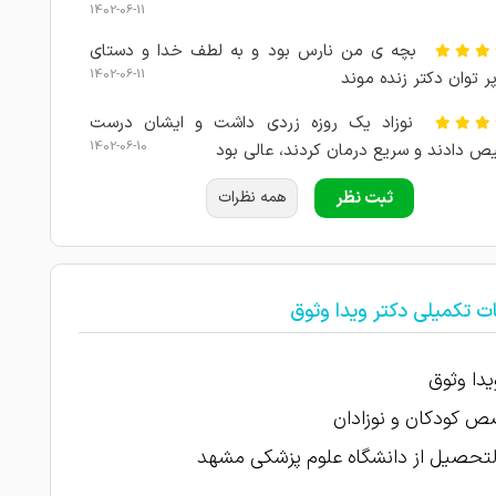
1402-06-11
بچه ی من نارس بود و به لطف خدا و دستای
1402-06-11
ر توان دکتر زنده موند
نوزاد یک روزه زردی داشت و ایشان درست
1402-06-10
 دادند و سریع درمان کردند، عالی بود
دکتر عالی و با سواد دخترم از بچگی تحت نظر
ثبت نظر
همه نظرات
1402-06-10
ن هست
تشخیص ایشان خیلی خوب بود و به موقع اقدام
1402-06-10
ت تکمیلی دکتر ویدا وثوق
یکی از بهترین های فوق تخصص کودک این شهر
 هستن. هربار که بچه هامو بردم راضی برگشتم از مطبشون
یدا وثوق
1402-06-10
 کودکان و نوزادان
پسرم بسیار بی اشتها بود و وزن کمی داشت. با
لتحصیل از دانشگاه علوم پزشکی مشهد
1402-06-09
ص درست دکتر خوشبختانه رفع شد