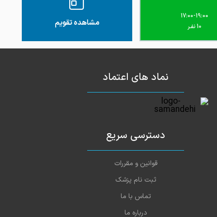
عالی من از ایشون بابت نجات دخترم ممنونم
1402-06-04
17:00-19:00
مشاهده تقویم
10 نفـر
پسرم زخمی روی پاش بود که در اثر اگزما شده
1402-06-04
 فقط ایشون تونستن درمان کنه
نماد های اعتماد
دسترسی سریع
قوانین و مقررات
ثبت نام پزشک
تماس با ما
درباره ما