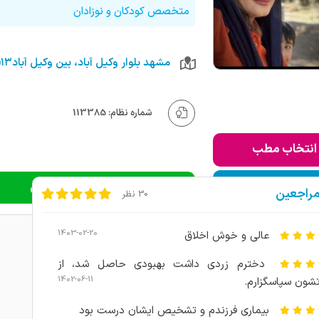
متخصص کودکان و نوزادان
شماره نظام: 113385
انتخاب مطب
ودن به لیست من
دریافت نوبت اینترنتی
مراجعین
30 نظر
1403-02-20
عالی و خوش اخلاق
دخترم زردی داشت بهبودی حاصل شد، از
1402-06-11
شون سپاسگزارم.
بیماری فرزندم و تشخیص ایشان درست بود