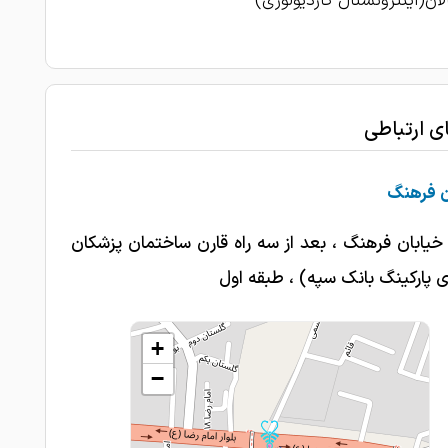
لان(اینترونشنال کاردیولوژی)
1403-05-16
پدرو مادرم آنژیو انجام دادند
ای ارتباطی
ن فرهنگ
خیابان فرهنگ ، بعد از سه راه قارن ساختمان پزشکان
ی پارکینگ بانک سپه) ، طبقه اول
+
−