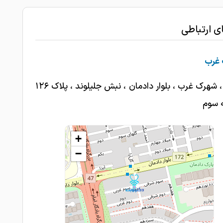
 اطفال بدون بیهوشی ترمیم شد و بسیار راضی بودم
1403-03-03
ای ارتباطی
1403-02-29
خوش برخورد دقیق و کار بلد
خوش اخلاق با حوصله صبور و کار بلد
غرب
1403-02-22
برای لمینیت دندان ها و روکش و ایمپلنت
تهران ، شهرک غرب ، بلوار دادمان ، نبش جلیلوند ، پلاک ۱۲۶
1402-11-07
ه کردم خدمت خانم دکتر بیات عالی بود
ه سوم
1402-11-07
کار خانم دکتر عالیه
1402-11-06
کامپوزیت عالیی
+
−
1402-11-06
لمینت خوب بود
1402-11-05
بسیار حرفه ای
1402-11-05
بسیار حرفه ای و با مهارتند
1402-11-04
عالی هستن