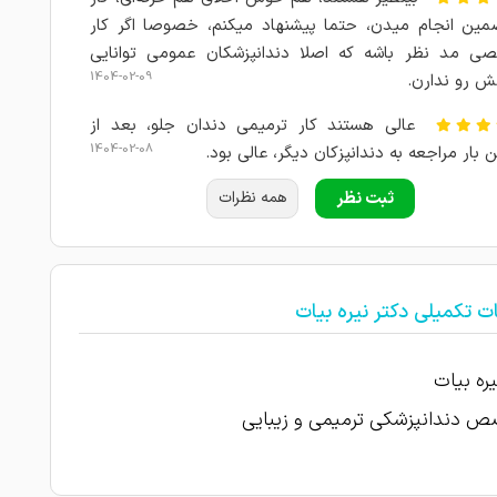
مین انجام میدن، حتما پیشنهاد میکنم، خصوصا اگر کار
ی مد نظر باشه که اصلا دندانپزشکان عمومی توانایی
1404-02-09
ش رو ندارن.
عالی هستند کار ترمیمی دندان جلو، بعد از
1404-02-08
 بار مراجعه به دندانپزکان دیگر، عالی بود.
1404-02-08
عالی عالی عالی
ثبت نظر
همه نظرات
با سلام یکی از دندان‌های جلوییم دچار شکستگی
ود، چندین بار به دندانپزشکهای عمومی و حتی متخصص
ه کردم که متاسفانه فقط چند روز دوام داشت، ولی ایشون
ت تکمیلی دکتر نیره بیات
ترین شکل ممکن برام درست کردن و حتی تا یکسال گارانتی
 بسیار پزشک با اخلاق و حرفه‌ای هستن، دوسشون دارم و
یره بیات
1404-02-08
ارم موفق باشند.
 دندانپزشکی ترمیمی و زیبایی
کلینیک بسیار تمیز و مجهز. رفتار حرفه ای پرسنل
کان فوق العاده ای که در این کلینیک هستند. ممنونم از
دکتر بیات و تیم حرفه ایشون. دندان دختر ۳ ساله من توسط