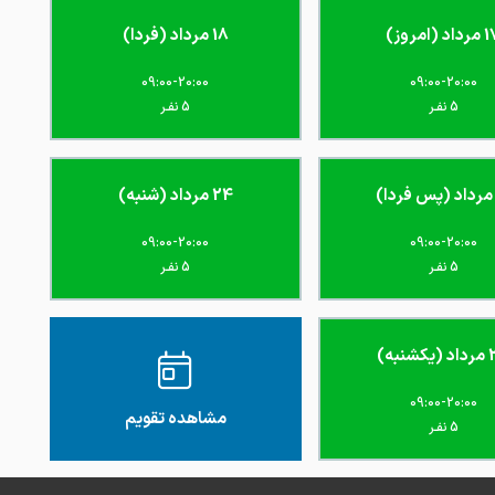
1402-10-29
. تیم حرفه ای و کار درجه یک
اد (امروز)
18 مرداد (فردا)
من پیش دکتر برای عصب کشی مراجعه کردم و
09:00-20:00
09:00-20:00
1402-10-29
 بدون درد و عالی کارم انجام شد
5 نفـر
5 نفـر
برای عصب کشی و ایمپلنت مراجعه کردم
1402-10-28
ن واقعا عالی
24 مرداد (شنبه)
پزشکخوبی هستند . از کار ایشان رضایت دارو
ا که پورتکل های بهداشتی هم در مطبشان رعایت
09:00-20:00
09:00-20:00
1402-10-28
د.
5 نفـر
5 نفـر
شنبه)
09:00-20:00
مشاهده تقویم
5 نفـر