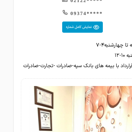
*****02122
*****09374
نمایش کامل شماره
تا چهارشنبه۴-۷
۱-۱۲
ارداد با بیمه های بانک سپه-صادرات -تجارت-صادرات