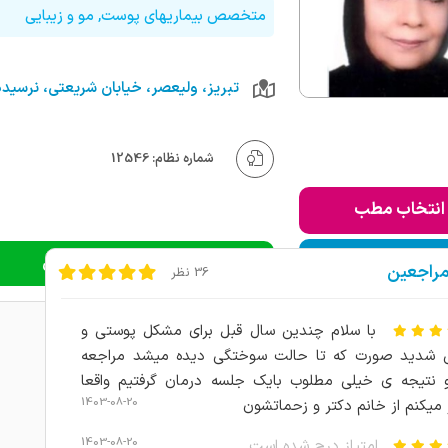
متخصص بیماریهای پوست, مو و زیبایی
شماره نظام: 12546
انتخاب مطب
ودن به لیست من
دریافت نوبت اینترنتی
مراجعین
36 نظر
با سلام چندین سال قبل برای مشکل پوستی و
شدید صورت که تا حالت سوختگی دیده میشد مراجعه
نتیجه ی خیلی مطلوب بایک جلسه درمان گرفتیم واقعا
1403-08-20
میکنم از خانم دکتر و زحماتشون
1403-08-20
امتیاز درج شده است