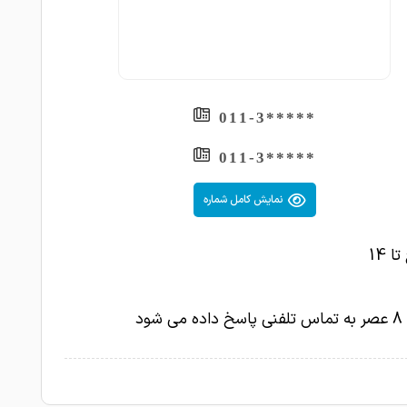
1403-02-29
دکتر با دقت و باحوصله
لیزیک انجام دادم و فعلا که مشکلی ندارم، دکتر
1403-02-27
 خوبی هستند
1403-02-25
دکترخوبی است
*****011-3
1403-02-25
معاینه چشم
*****011-3
1403-02-25
جراحی آب مروارید
نمایش کامل شماره
عمل لیزیک انجام دادم، دکتر خیلی خوبی
1403-02-24
.
1403-02-24
بیمارشان هستیم عالی
پیر چشمی کارشونم عالیه .مادرم لیزیک شدن
1403-02-22
1403-02-22
عالی... سلامت باشن
1403-02-19
بسیار با حوصله و دقیق هستند.