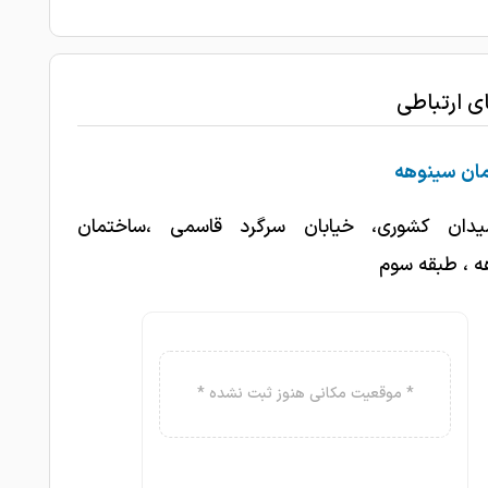
آب سیاه معاینه شدم خوبم نتبجه خوب بود
1403-03-09
1403-03-08
عالی هستن
ای ارتباطی
مادرم دچار افت فشار داخل چشم بود و
1403-03-08
ص ایشون کاملا درست بود
ان سینوهه
1403-03-06
کارش عالیه.تشکر
میدان کشوری، خیابان سرگرد قاسمی ،ساختمان
دکتر بسیار شایسته وعاالی. بسیار خوش رو و
ه ، طبقه سوم
1403-03-05
ه خوبی برای بیماران است
خیلی دکتر خوب و خوش اخلاقیه
1403-03-04
1403-03-02
عالی بود
* موقعیت مکانی هنوز ثبت نشده *
تشخیص درستی داشتندومشکل برطرف شد
1403-02-31