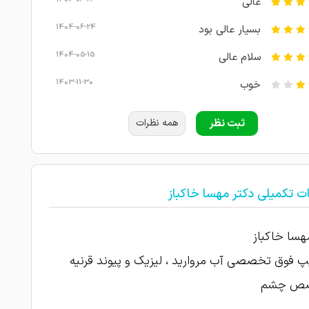
عالی
1404-06-24
بسیار عالی بود
1404-05-15
سلام عالی
1403-11-30
خوب
سلام من یه پیش خانم دکتر رفتم بابت سنجش
ثبت نظر
همه نظرات
1403-03-12
شه عینکم رو عوض کنم کارش عالی بود
عالی هستن، مهربون و دلسوز و تو کارشون
1403-03-12
ن
ت تکمیلی دکتر مهسا خاکباز
1403-03-12
دکتر بسیار بسیار عالی
چشم پسرم خشکی داشت بهمون کمک زیادی
هسا خاکباز
1403-03-11
 فوق تخصصی آب مروارید ، لیزیک و پیوند قرنیه
1403-03-11
عمل لیزیک..عالی
ص چشم
1403-03-10
عالی خشکی چشم