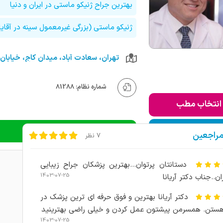
بهترین جراح ژنیکو ماستی در ایران و دنیا
ژنیکو ماستی (بزرگی غیرمعمول سینه در آقای
شماره نظام: 81288
انتخاب مطب
ودن به لیست من
دریافت نوبت تلفنی
مراجعین
7 نظر
دستانتان پرتوان...بهترین پزشکان جراح زیبایی
1403-07-25
ان..جناب دکتر آریانا
دکتر آریانا بهترین و فوق حرفه ای ترین پزشک در
هستن. همسرمن پیشتون عمل کردن و خیلی راضی بهترینید
1403-07-25