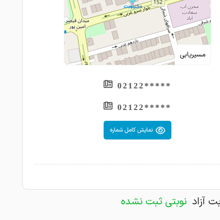
ص و درمان کلیه مشکلات خوش خیم و بدخیم پستانها با اخرین
روز دنیا
 های بازسازی پستانها بدنبال جراحی های کانسر پستان
راح پروتز سینه در ایران
مسیریابی
راح زیبایی پستان در ایران
راح زیبایی و درمانی پستان در ایران
ن و آقایان
*****02122
نه
*****02122
کوچک کردن پستان
ی و جراحی زیبایی (ابدو مینوپلاستی)
نمایش کامل شماره
یفت سینه
ستی
https://www.dr-aria
بت آزاد
نوبتی ثبت نشده
http://gynecomas