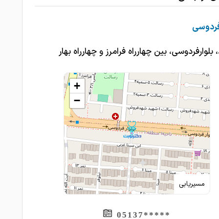
فردوسی
بلوارفردوسی، بین چهارراه فرامرز و چهارراه بهار
+
−
مسیریابی
*****05137