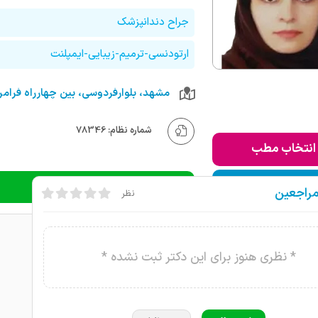
جراح دندانپزشک
ارتودنسی-ترمیم-زیبایی-ایمپلنت
شماره نظام: 78346
انتخاب مطب
ودن به لیست من
دریافت نوبت تلفنی
مراجعین
نظر
* نظری هنوز برای این دکتر ثبت نشده *