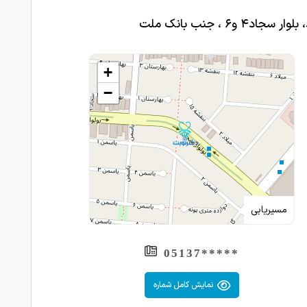
سجاد۴ و۶ ، جنب بانک ملت
+
−
مسیریابی
*****05137
نمایش کامل شماره