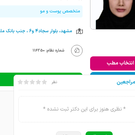
متخصص پوست و مو
مشهد، بلوار سجاد۴ و۶ ، جنب بانک ملت
شماره نظام: 116250
انتخاب مطب
ودن به لیست من
دریافت نوبت تلفنی
مراجعین
نظر
* نظری هنوز برای این دکتر ثبت نشده *