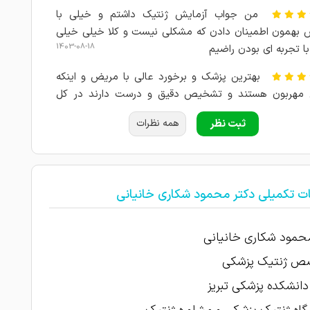
من جواب آزمایش ژنتیک داشتم و خیلی با
 بهمون اطمینان دادن که مشکلی نیست و کلا خیلی خیلی
1403-08-18
با تجربه ای بودن راضیم
بهترین پزشک و برخورد عالی با مریض و اینکه
 مهربون هستند و تشخیص دقیق و درست دارند در کل
1403-08-17
م بگم فوق العاده هستند
ثبت نظر
همه نظرات
1403-08-17
امتیاز درج شده است
1403-08-16
علت مراجعه : آزمایش ژنتیکی
ات تکمیلی دکتر محمود شکاری خانیانی
1403-08-16
راضی
برای آزمایش غربالگری با ایشون مشاوره داشتم
حمود شکاری خانیانی
 راهنمایی کردن من دچار استرس و نگرانی زیادی بودم خیلی
 شدم با کمک ایشون من یه آزمایش دادم منتظر جوابش
 ژنتيک پزشكی
انشالله همون نتیجه ای که میخام باشه.خیلی تشکر میکنم
دانشكده پزشكي تبريز
1403-08-16
اد