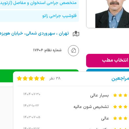
متخصص جراحی استخوان و مفاصل (ارتوپد
فلوشیپ جراحی زانو
شماره نظام: 17606
انتخاب مطب
ودن به لیست من
دریافت نوبت تلفنی
مراجعین
38 نظر
1404-07-30
بسیار عالی
1403-10-22
تشخیص شون عالیه
1403-07-05
عالی
1403-03-12