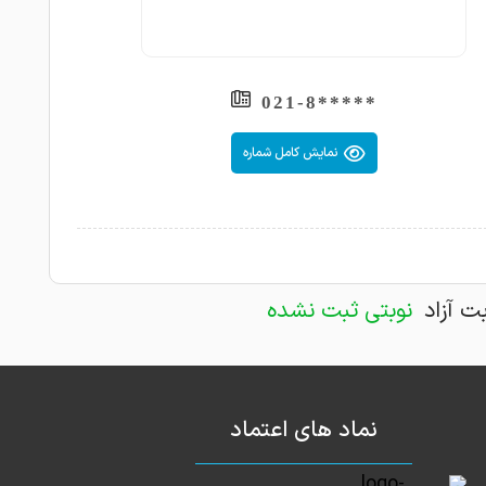
ایشان را زیارت کردم قراره عمل زانو انجام شود
1403-02-22
1403-02-21
دردزانو
*****021-8
1403-02-20
فوق العاده
نمایش کامل شماره
خیلی دکتر خوبیه اون مدتی که من از دستورات
1403-02-19
استفاده میکردم عالی بودم برای زانوم
عمل زانو باید انجام بدهم .امیدوارم که نتیجه
1403-02-17
باشد چون به ایشان ایمان دارم
بت آزاد
نوبتی ثبت نشده
جراحی تعویض مفصل زانو 10 دی ماه 1399
مادر انجام دادن. فوق العاده بود کادشون و استخوان تیبیا را
ت صاف کردن و حتی خون آبه هم از بخیه نداشتن. عاااااالیو
1403-02-16
 دلسوز
نماد های اعتماد
1403-02-15
بسیار عالی
1403-02-14
پارگی مینیسک