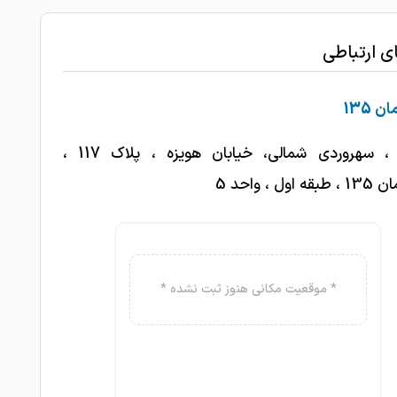
زانو.عالی
1403-02-31
تعویض مفضل زانو
ای ارتباطی
یک پزشک شریف. برخلاف غالب پزشکان، شمارو
ت جراحی سوق نمیده و درمانشون هم کاملا موثر بود
 135
1403-02-31
1403-02-31
بی نظیر
تهران ، سهروردی شمالی، خیابان هویزه ، پلاک 117 ،
خودم و خانواده ام از کودکی نزد ایشان ویزیت
اول ، واحد 5
1403-02-30
م و عمه ام همکار ایشان می باشند
1403-02-28
عاااالی
باسلام زانو درد داشتم و خیلی بهتر شدم
* موقعیت مکانی هنوز ثبت نشده *
1403-02-26
1403-02-25
مشکل زانو مفید بود
یکی از دوستان ما مشکل زانو داشتند و تعویض
1403-02-23
 شدند