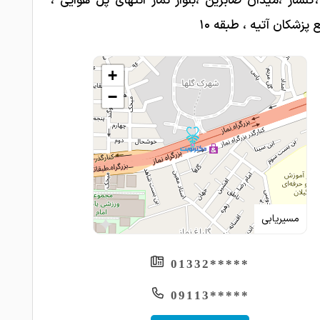
لسار ،میدان صابرین ،بلوار نماز انتهای پل هوایی ،
پزشکان آتیه ، طبقه ۱۰
+
−
مسیریابی
*****01332
*****09113