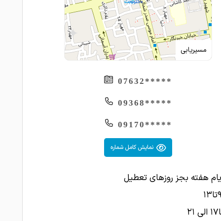
مسیریابی
*****07632
*****09368
*****09170
نمایش کامل شماره
یام هفته بجز روزهای تعطیل
۲