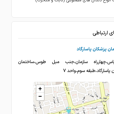
انواع دندان های مصنوعی (ثابت و متحرک)
دکتر بسیار خوبی هستند من دندان هایم عصب
1402-11-14
 پر کردم واقعا عالی بود
کارشون عالیه خیلی با تجربه هستن
1402-11-14
ای ارتباطی
1402-11-14
جرم گیری دندان عالیی
ن پزشکان پاسارگاد
باس،چهارراه سازمان،جنب مبل طوس،ساختمان
 پاسارگاد،طبقه سوم،واحد 7
+
−