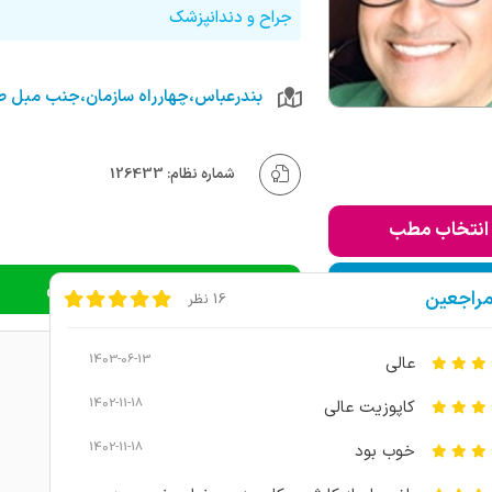
جراح و دندانپزشک
شماره نظام: 126433
انتخاب مطب
ودن به لیست من
دریافت نوبت اینترنتی
مراجعین
16 نظر
1403-06-13
عالی
1402-11-18
کاپوزیت عالی
1402-11-18
خوب بود