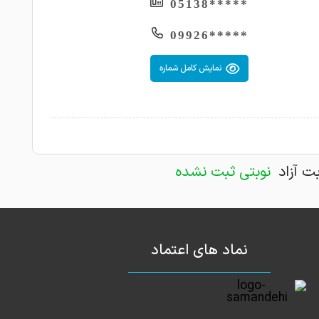
*****05138
*****09926
نمایش کامل شماره
بت آزاد
نوبتی ثبت نشده
نماد های اعتماد