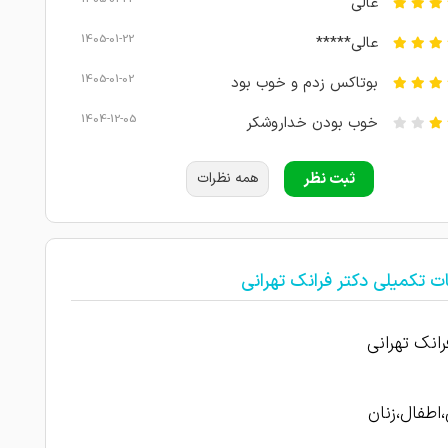
عالی
1405-01-22
عالی*****
1405-01-02
بوتاکس زدم و خوب بود
1404-12-05
خوب بودن خداروشکر
1404-12-03
عالی
ثبت نظر
همه نظرات
1404-11-20
عالی
1404-10-02
عالی*****
ت تکمیلی دکتر فرانک تهرانی
1404-08-10
عالی
1404-07-05
خیل خوب بودن
رانک تهرانی
چندسال قبل لیزر انجام دادم و خال برداشتم
1404-06-08
بود
اطفال،زنان
چند بار برای ویزیت و برداشتن خال اومدم ‌عالی