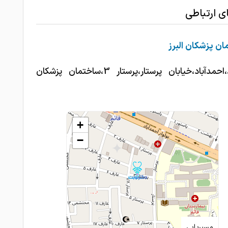
ای ارتباطی
ن پزشکان البرز
مشهد،احمدآباد،خیابان پرستار،پرستار 3،ساختمان پزشکان
+
−
مسیریابی