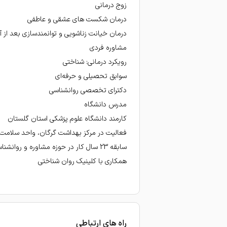
زوج درمانی
امتیاز درج شده است
درمان شکست های عشقی و عاطفی
امتیاز درج شده است
درمان خیانت زناشویی و توانمندسازی بعد از آ
امتیاز درج شده است
مشاوره فردی
رویکرد درمانی: شناختی
باسلام من از خانم دکتر سلیما
سوابق تحصیلی و حرفه‌ای
بهترین مشاور،منصف،باتجربه و
دکترای تخصصی روانشناسی
ممنونم از راهنمایی های خانم 
مدرس دانشگاه
کارمند دانشگاه علوم پزشکی استان گلستان
بسیار کار بلد و درست...واقعا 
فعالیت در مرکز بهداشت گرگان، واحد سلامت 
امتیاز درج شده است
سابقه 23 سال کار در حوزه مشاوره و روانشناسی
همکاری با کلینیک روان شناختی
دکتر بسیار صبور و با حوصله
چند جلسه که خدمتشون بودم ب
خانم دکتر در کارشون بسیار ع
امتیاز درج شده است
راه های ارتباطی