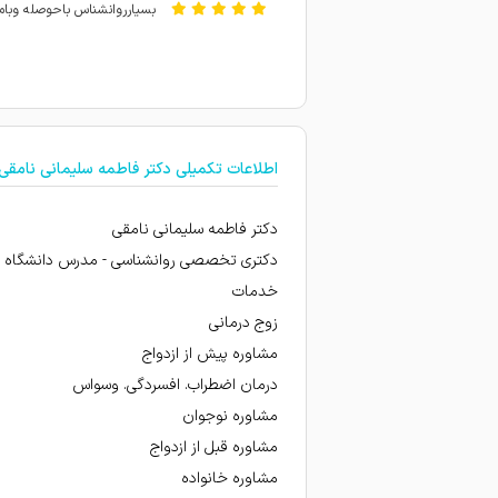
بسیارروانشناس باحوصله وبامها
گرچه خانم دکتر خیلی کمک کر
عالی و بهترینن
امتیاز درج شده است
اطلاعات تکمیلی دکتر فاطمه سلیمانی نامقی
امتیاز درج شده است
خانم دکتر،توی کارشون مهارت 
دکتر فاطمه سلیمانی نامقی
خانم دکتر سلیمانی بینهایت با 
دکتری تخصصی روانشناسی - مدرس دانشگاه
خدمات
خیلی باحوصله حرفهای ما رو 
حتما در آینده برای مسائل مختلف بهشون مراجعه 
زوج درمانی
مشاوره پیش از ازدواج
خوب بود راضی بودیم
درمان اضطراب. افسردگی. وسواس
من چندین بار از دکتر سلیمان
مشاوره نوجوان
امتیاز درج شده است
مشاوره قبل از ازدواج
امتیاز درج شده است
مشاوره خانواده