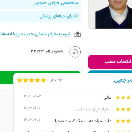
متخصص جراحی عمومی
دکترای حرفه‌ای پزشکی
شماره نظام: 33763
انتخاب مطب
ودن به لیست من
دریافت نوبت اینترنتی
مراجعین
42 نظر
1404-08-07
عالی
1403-09-07
امتیاز درج شده است
1403-09-07
علت مراجعه : سنگ کیسه صفرا