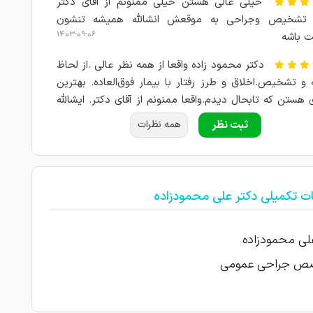
خیلی عالی هستن خیلی ممنونم از اقای دکتر
 تشخیص وجراحی به موقعش انشالله همیشه تنشون
1403-09-06
 باشه
دکتر محمود زاده واقعا از همه نظر عالی .از لحاظ
 و تشخیص.اخلاق و طرز رفتار با بیمار فوق‌العاده. بهترین
 هستن که تابحال دیدم.واقعا ممنونم از آقای دکتر. ایشالله
1403-09-05
ه سلامت باشن
ثبت نظر
همه نظرات
1403-09-05
دکتر خوش اخلاق و با دانش
واقعا اقای دکتر محمودزاده عالی هستن باتجربه و
خصوصا خوش اخلاق و با انصاف و خدا پسندانه
ت تکمیلی دکتر علی محمودزاده
1403-09-04
1403-09-03
امتیاز درج شده است
لی محمودزاده
1403-09-03
امتیاز درج شده است
 جراحی عمومی
عمل شکم داشتم ایشون با صبر و حوصله فراوان
م کردن انقد هم مهربونن که خودش واسه مریض روحیه س