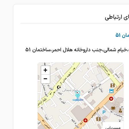
1403-09-02
 ممنونم دکتر محمود زاده عزیز و گرامی
برای توده ی سینه و کبد کمی چرب مراجعه کردم
ای ارتباطی
نسردی معاینه کردن ‌‌نتیجه سونوگرافیمو مطالعه کردن و
1403-09-01
ص درست و داروهای خوب تجویز کردن
ن 51
1403-08-29
امتیاز درج شده است
،خیام شمالی،جنب داروخانه هلال احمر،ساختمان 51
دکتر بسیار با تجربه و خوش اخلاق هستند عمل
1403-08-29
 عالی و بی نقص انجام شد
+
1403-08-28
خوش برخورد
−
پزشکی متدین با اخلاق و خیلی با شخصیت
1403-08-27
.
1403-08-26
عالیییی
1403-08-25
امتیاز درج شده است
1403-08-25
امتیاز درج شده است
مسیریابی