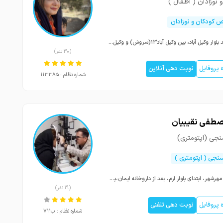
 نوزادان ( اطفال )
کودکان و نوزادان
مشهد بلوار وکیل آباد، بین وکیل آباد۱۳(سروش) و وکیل آباد ۱۵ ، جنب داروخانه دکترانصاری، ساختمان پزشکان سروش ، طبقه اول
(30 نفر)
پروفایل
نوبت دهی آنلاین
شماره نظام : 113385
طفی نقیبیان
نجی (اپتومتری)
سنجی ( اپتومتری )
کرج، مهرشهر، ابتدای بلوار ارم، بعد از داروخانه ایمان،پلاک ۱۲0
(19 نفر)
پروفایل
نوبت دهی تلفنی
شماره نظام : ب711