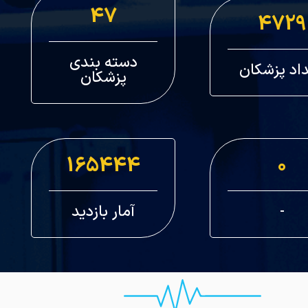
47
4729
دسته بندی
اد پزشکان
پزشکان
165444
0
-
آمار بازدید