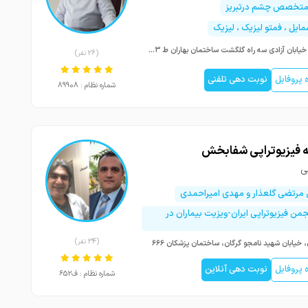
 متخصص چشم درتبریز
مایل ، فمتو لیزیک ، لیزیک
تبریز خیابان آزادی سه راه گلگشت ساختمان بهاران ط ۳ واحد ۴
(26 نفر)
پروفایل
نوبت دهی تلفنی
شماره نظام : 89908
فیزیوتراپی شفابخش
ی
رتضی گلعذار و مهدی امیراحمدی
من فیزیوتراپی ایران-ویزیت بیماران در
(34 نفر)
، خیابان شهید نامجو گرگان، ساختمان پزشکان 666
پروفایل
نوبت دهی آنلاین
شماره نظام : ف652