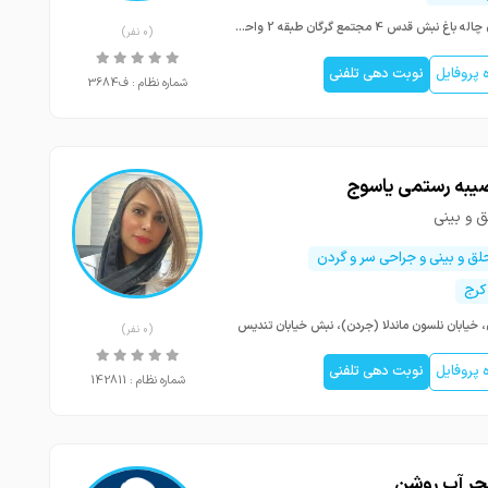
گرگان چاله باغ نبش قدس 4 مجتمع گرگان طبقه 2 واحد5
(0 نفر)
پروفایل
نوبت دهی تلفنی
شماره نظام : ف3684
صیبه رستمی یاسوج
 و بینی
ق و بینی و جراحی سر و گردن
 کرج
، خیابان نلسون ماندلا (جردن)، نبش خیابان تندیس
(0 نفر)
پروفایل
نوبت دهی تلفنی
شماره نظام : 142811
حر آب روشن