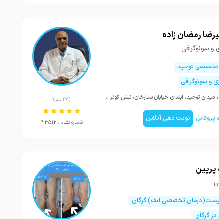
یرضا رمضان زاده
ی و سونوگرافی
 تخصصی توحید
ژی و سونوگرافی
تهران، میدان توحید، ابتدای خیابان ستارخان، نبش کوثر یکم، ساختمان پزشکان کوثر
(47 نفر)
پروفایل
نوبت دهی آنلاین
شماره نظام : 43512
پرپین
ی
اپیست(درمان تخصصی لنف) گرگان
 در گرگان