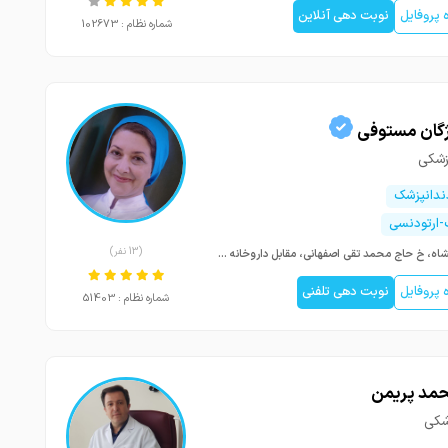
پروفایل
نوبت دهی آنلاین
شماره نظام : 102673
ژگان مستوفی
زشکی
ندانپزشک
-ارتودنسی
(13 نفر)
کرمانشاه، خ حاج محمد تقی اصفهانی، مقابل داروخانه دکتر نوری ، ساختمان نوری
پروفایل
نوبت دهی تلفنی
شماره نظام : 51403
حمد پریمن
شکی