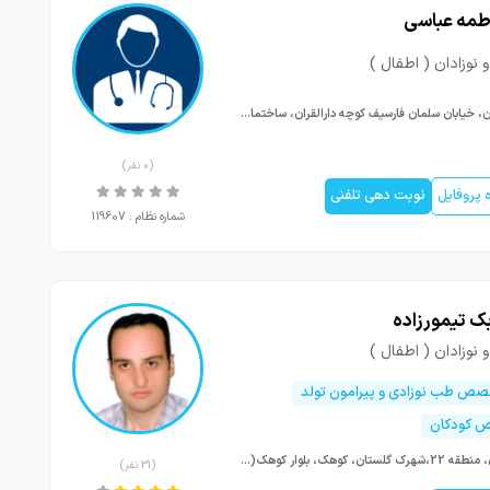
اطمه عباسی
 نوزادان ( اطفال )
کارزون، خیابان سلمان فارسیف کوچه دارالقران، ساختمان ایمان، طبقه1
(0 نفر)
پروفایل
نوبت دهی تلفنی
شماره نظام : 119607
بک تیمورزاده
 نوزادان ( اطفال )
صص طب نوزادی و پیرامون تولد
 کودکان
تهران، منطقه 22،شهرک گلستان، کوهک، بلوار کوهک(علیمرادی)، بین نسیم 4 و 6،طبقه 2،واحد 4
(31 نفر)