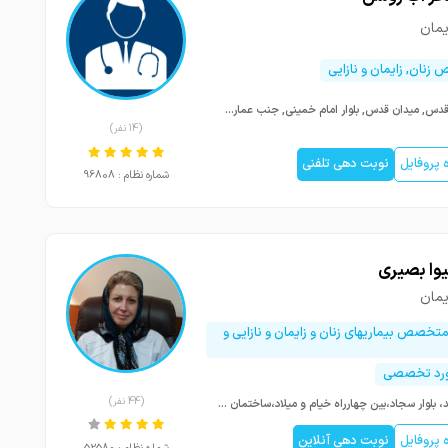
یمان
نان, زایمان و نازایی
شهر قدس, میدان قدس, بلوار امام خمینی, جنب عمارت ساختمان بانک کشاورزی طبقه3 طبقه فوقانی آزمایشگاه نامی کلینیک دکتر علمی
(14 نفر)
پروفایل
نوبت دهی تلفنی
شماره نظام : 96808
یوا بصیری
یمان
متخصص بیماریهای زنان و زایمان و نازایی و
بورد تخصصی
(44 نفر)
مشهد، بلوار سجاد،بین چهارراه خیام و میلاد،ساختمان پزشکان نگین،طبقه اول
پروفایل
نوبت دهی آنلاین