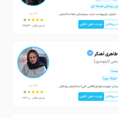
پزشکی هسته ای
(12 نفر)
شیراز- خیابان اردیبهشت-جنب بیمارستان شفا-ساختمان پزشکی شفا-طبقه همکف
پروفایل
نوبت دهی تلفنی
شماره نظام : 119549
طاهری آهنگر
نجی (اپتومتری)
ریست
عینک پویا
(14 نفر)
بابل,میدان شهیدسجودی(قاضی کتی) ساختمان پزشکان مازیار طبقه اول واحد ۴ کلینیک بینایی سنجی پویا
پروفایل
نوبت دهی تلفنی
شماره نظام : ب-286