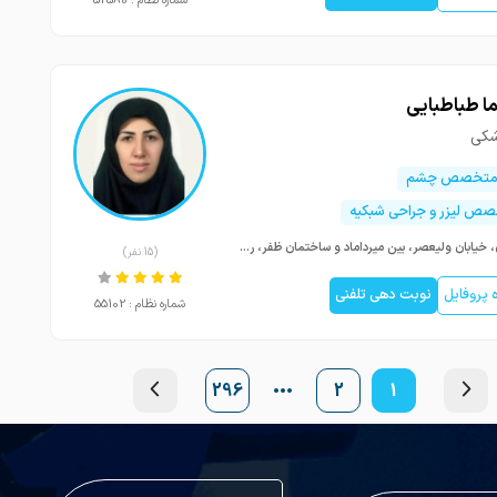
شماره نظام : 52580
ا طباطبایی
شکی
 متخصص چشم
صص لیزر و جراحی شبکیه
تهران، خیابان ولیعصر، بین میرداماد و ساختمان ظفر، روبروی بیمارستان ولیعصر، برج پیروز ، واحد 803
(15 نفر)
پروفایل
نوبت دهی تلفنی
شماره نظام : 55102
296
2
1