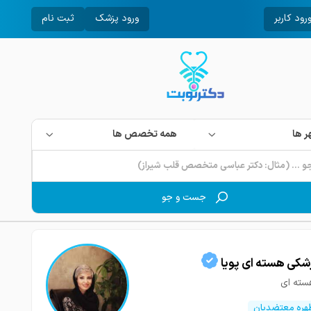
رود کاربر
ورود پزشک
ثبت نام
 ها
همه تخصص ها
جست و جو
زشکی هسته ای پویا
سته ای
طهره معتضدیان