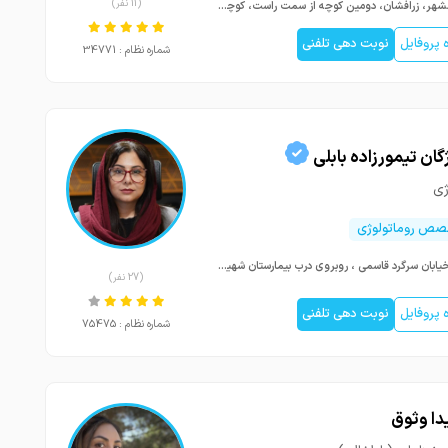
(11 نفر)
اسلامشهر، زرافشان، دومین کوچه از سمت راست، کوچه شهید نعمتی
پروفایل
نوبت دهی تلفنی
شماره نظام : 34771
گان تیمورزاده بابلی
ژی
صص روماتولوژی
بابل،خیابان سرگرد قاسمی ، روبروی درب بیمارستان شهید بهشتی ، ساختمان پزشکان امیر کبیر ، طبقه ۷ ، واحد ۵
(27 نفر)
پروفایل
نوبت دهی تلفنی
شماره نظام : 75475
دا وثوق