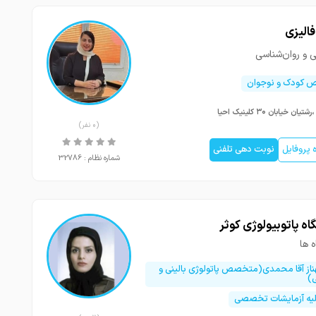
فالیزی
ی و روان‌شناسی
کودک و نوجوان
ان خیابان ۳۰ کلینیک احیا
(0 نفر)
پروفایل
نوبت دهی تلفنی
شماره نظام : 32786
اه پاتوبیولوژی کوثر
ه ها
ناز آقا محمدی(متخصص پاتولوژی بالینی و
)
لیه آزمایشات تخصصی