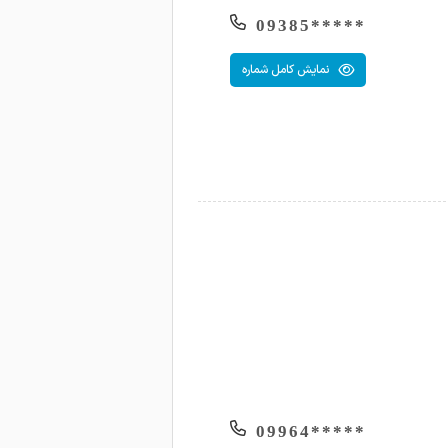
*****09385
نمایش کامل شماره
*****09964