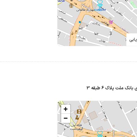
ابی
 ملت پلاک 6 طبقه 3
+
−