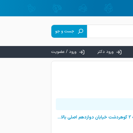
جست و جو
ورود دکتر
ورود / عضویت
کرج چهارراه طالقانی جنب زیرگذر به سمت شهدا برج حکیم طبقه 12 شعبه 2 گوهردشت خیابان دوازدهم اصلی بالای بانک ملت طبقه سوم ذهن کلینیک