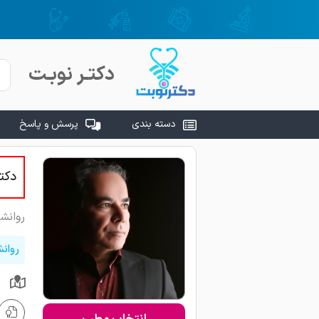
دکتـر نوبـت
دسته بندی
پرسش و پاسخ
دکت
روانش
روان