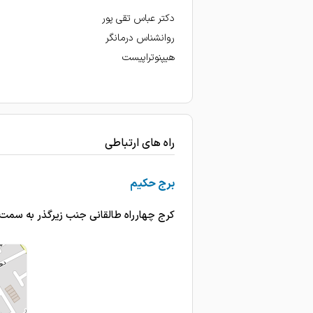
دکتر عباس تقی پور
روانشناس درمانگر
هیپنوتراپیست
راه های ارتباطی
برج حکیم
کرج چهارراه طالقانی جنب زیرگذر به سمت شهدا برج حکیم طبقه 12 شعبه 2 گوهردشت خیابان د