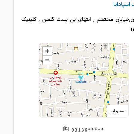
 اسپادانا
ن,خیابان محتشم , انتهای بن بست گلشن , کلینیک
ا
+
−
مسیریابی
*****03136