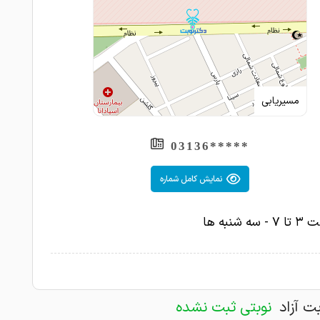
مسیریابی
*****03136
نمایش کامل شماره
ه شنبه ها
بت آزاد
نوبتی ثبت نشده