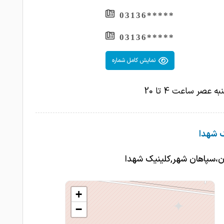
*****03136
*****03136
نمایش کامل شماره
 عصر ساعت 4 تا 20
ک شهدا
ن،سپاهان شهر,کلینیک شهدا
+
−