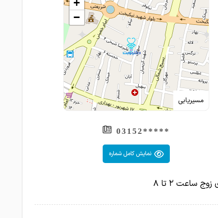
+
−
مسیریابی
*****03152
نمایش کامل شماره
زوج ساعت ۲ تا ۸