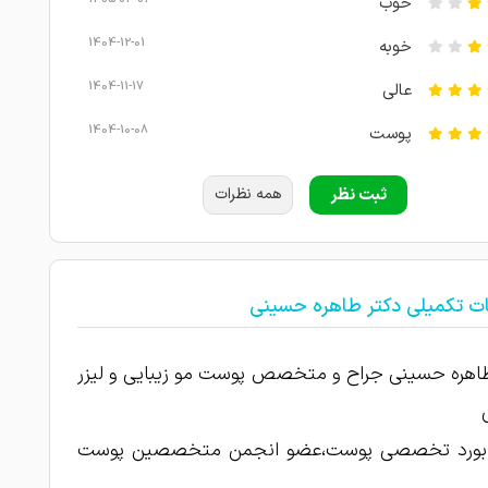
خوب
1404-12-01
خوبه
1404-11-17
عالی
1404-10-08
پوست
مشکلات پوستی تشخیص عالی بود.
ثبت نظر
همه نظرات
1404-10-06
1404-09-25
خوب
1404-09-20
خوب
ات تکمیلی دکتر طاهره حسینی
1404-09-18
خوبه
فوق العاده خوش برخورد و حرفه ای
اهره حسینی جراح و متخصص پوست مو زیبایی و لیزر
1404-08-17
1404-06-23
عالی
 بورد تخصصی پوست،عضو انجمن متخصصین پوست
1404-03-15
امتیاز درج شده است