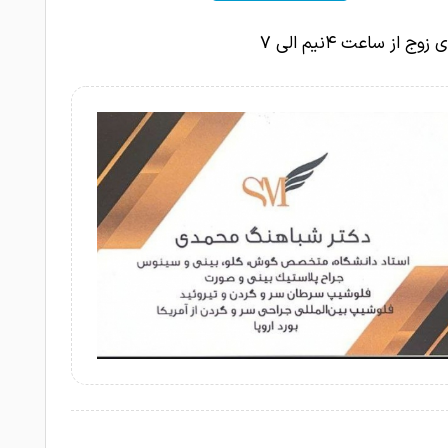
.هردو عالی و بدون مشکل.به چندین نفر هم پیشنهاد دادیم
1403-04-31
وج از ساعت ۴نیم الی ۷
ا هم کاملا راضی بودن
جراحی بینی .بنظرخودم جراحی خوب وبدون
1403-04-31
بود ازهمه مهمتر شخصیت عالی دکتر بود
1403-04-31
امتیاز درج شده است
من مشکلم غده بد خیم در ناحیه راست گردن
 هر کجا مراجعه کردم منفی بود وتنها کسی که کمکم کرد
آقای دکتر شباهنگ محمدی بودند .الحمدالاله سلامتیم را باز
1403-04-30
کمال تشکر را تا زنده ام از ایشون دارم
1403-04-30
عمل برداشتن لوزه. نتیجه عالی.
بینی مادرم شکست ولی ایشون گفتن نیاز به
1403-04-30
داره. خیالمون راحت شد