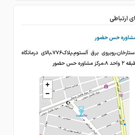
ای ارتباطی
مشاوره حس حضور
تهران،ستارخان،روبروی برق آلستوم،پلاک۷۷۶،بالای درمانگاه
کز مشاوره حس حضور
+
−