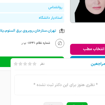
روانشناس
استادیار دانشگاه
شماره نظام: 8641- پ ر
انتخاب مطب
ودن به لیست من
دریافت نوبت تلفنی
مراجعین
نظر
* نظری هنوز برای این دکتر ثبت نشده *