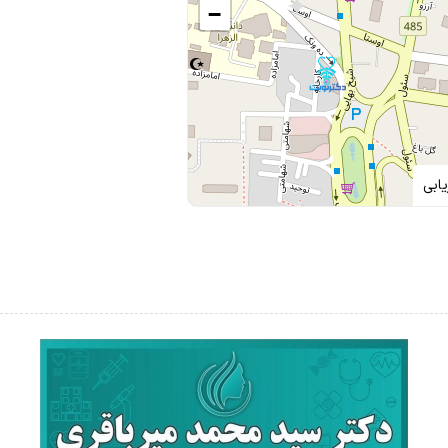
−
ابی