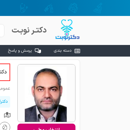
دکتـر نوبـت
دسته بندی
پرسش و پاسخ
دکت
عموم
دکترا