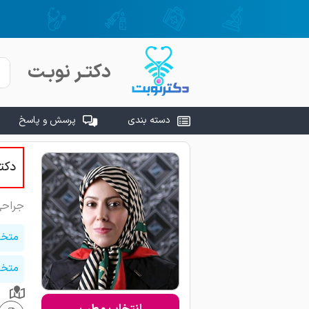
دکتـر نوبـت
دسته بندی
پرسش و پاسخ
دکت
جراحی
متخص
متخص