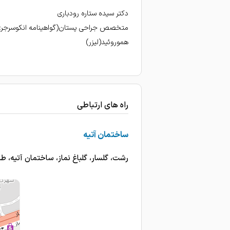
دکتر سیده ستاره رودباری
متخصص جراحی پستان(گواهینامه انکوسرجری
هموروئید(لیزر)
راه های ارتباطی
ساختمان آتیه
رشت، گلسار، گلباغ نماز، ساختمان آتیه، طبقه11، وا