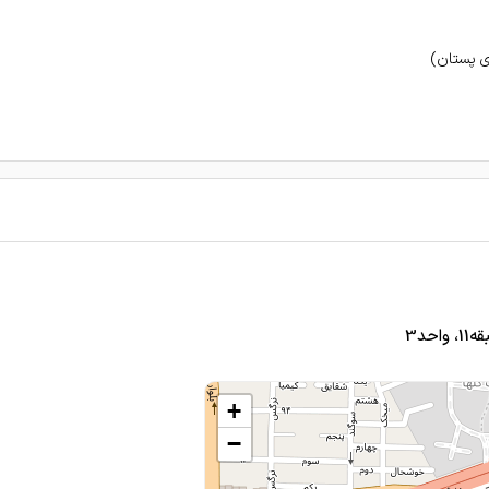
 پستان)
حد3
+
−