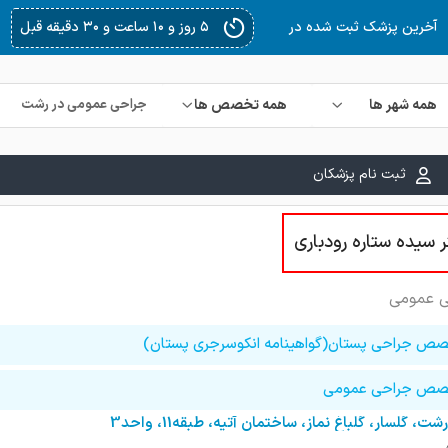
۵ روز و ۱۲ ساعت و ۱۴ دقیقه قبل
آخرین پزشک ثبت شده در
همه شهر ها
همه تخصص ها
ثبت نام پزشکان
ر سیده ستاره رودباری
 عمومی
ص جراحی پستان(گواهینامه انکوسرجری پستان)
ص جراحی عمومی
رشت، گلسار، گلباغ نماز، ساختمان آتیه، طبقه11، واحد3