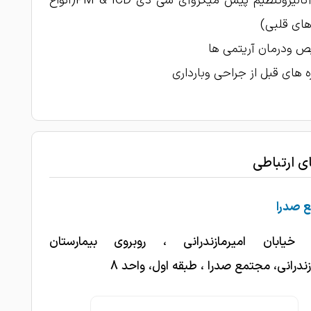
تعبیه،آنالیزوتنظیم پیس میکروآی سی دی PM & ICD(انواع
مادرم انژیو کرده پیششون عالیییی
های قلبی)
1403-06-12
 ودرمان آریتمی ها
1403-06-11
بسیار عالی
 های قبل از جراحی وبارداری
با سلام .بسیار پزشک باتجربه و کار بلد میباشند
1403-05-24
ای ارتباطی
 صدرا
 خیابان امیرمازندرانی ، روبروی بیمارستان
زندرانی، مجتمع صدرا ، طبقه اول، واحد 8