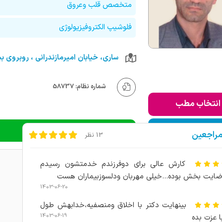
متخصص قلب وعروق
فلوشیپ الکتروفیزیولوژی
شماره نظام: 58737
انتخاب مطب
ودن به لیست من
دریافت نوبت تلفنی
مراجعین
13 نظر
کارش عالی برای دوفرزندم خدمتشون رسیدم
ایت بخش بوده...خیلی مهربان ودلسوزبیماران هست
1403-06-20
بینهایت دکتر با اخلاق ومنصفیه،خدابهش طول
1403-06-19
ا عزت بده