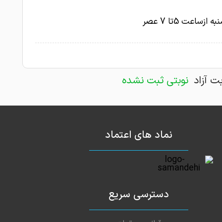
ازساعت 5تا 7 عصر
بت آزاد
نوبتی ثبت نشده
نماد های اعتماد
دسترسی سریع