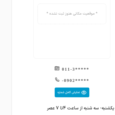
* موقعیت مکانی هنوز ثبت نشده *
*****011-3
*****0902-
نمایش کامل شماره
کشنبه- سه شنبه از ساعت 4تا 7 عصر