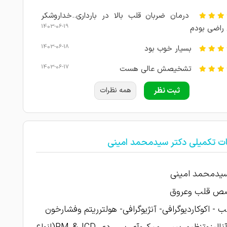
درمان ضربان قلب بالا در بارداری..خداروشکر
1403-06-19
راضی بودم
1403-06-18
بسیار خوب بود
1403-06-17
تشخیصش عالی هست
درد قلب و کتف داشتم اما پیش آقا دکتر اومدم
ثبت نظر
همه نظرات
ص داد که امکان کیست در پستان هست که حدس شان
1403-06-16
 بوده
برای چکاب رفته بودم که خیلی خوش برخورد و با
ات تکمیلی دکتر سیدمحمد امینی
 بودن و اون و نوار قلب هم خودشون توی مطب میگیرن
1403-06-16
شون راضی بودم
سیدمحمد امینی
1403-06-16
مادرم تحت نطر ایشون بودند
ص قلب وعروق
1403-06-15
دکتر خوبیه
لب - اکوکاردیوگرافی- آنژیوگرافی- هولترریتم وفشارخون
1403-06-14
نتیجه خوب