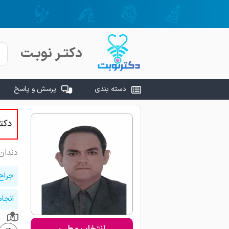
دکتـر نوبـت
دسته بندی
پرسش و پاسخ
دکت
دندان
جراح
انجام