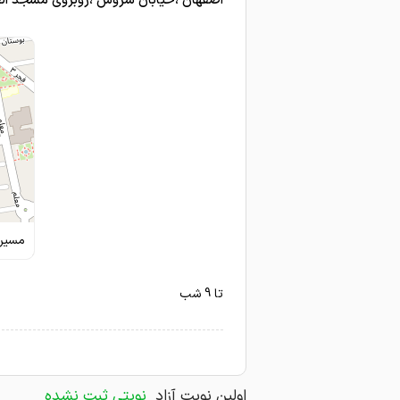
اصفهان ،خیابان سروش ،روبروی مسجد الغف
مسیری
تا 9 شب
اولین نوبت آزاد
نوبتی ثبت نشده