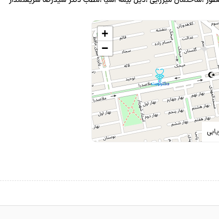
ور ،ساختمان میرزایی ،ذیل بیمه آسیا ،مطب دکتر سیدرضا شریعتمدار
+
−
ابی