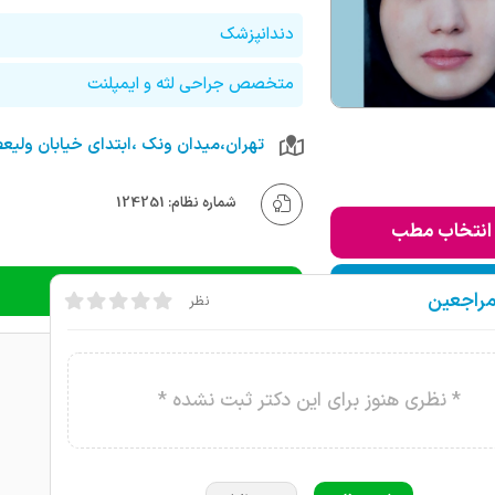
دندانپزشک
متخصص جراحی لثه و ایمپلنت
شماره نظام: 124251
انتخاب مطب
ودن به لیست من
دریافت نوبت تلفنی
مراجعین
نظر
* نظری هنوز برای این دکتر ثبت نشده *