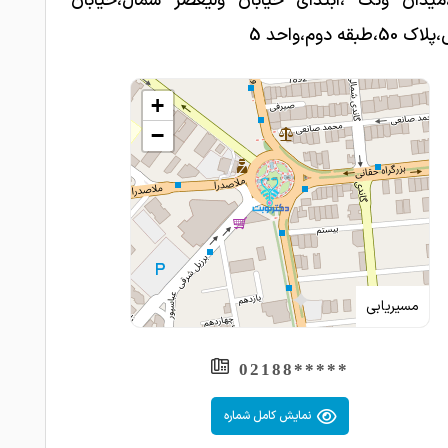
،میدان ونک ،ابتدای خیابان ولیعصر شمال،خیابان
طبقه دوم،واحد 5
+
−
مسیریابی
*****02188
نمایش کامل شماره